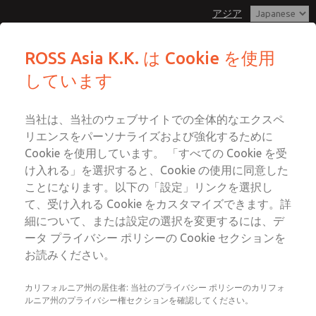
アジア
ROSS Asia K.K. は Cookie を使用
しています
メニュー
アカウント
当社は、当社のウェブサイトでの全体的なエクスペ
ログイン
リエンスをパーソナライズおよび強化するために
サインアップ
Cookie を使用しています。 「すべての Cookie を受
け入れる」を選択すると、Cookie の使用に同意した
採用情報
ことになります。以下の「設定」リンクを選択し
て、受け入れる Cookie をカスタマイズできます。詳
細について、または設定の選択を変更するには、デ
電空技術の世界的リーダーであるROSS®は、優れた従業員
ータ プライバシー ポリシーの Cookie セクションを
を求める機会均等雇用者です。グローバルに活躍するプロ
お読みください。
フェッショナルなチームと一緒に働くやりがいのあるポジ
ション、競争力のある給与と福利厚生、そして素晴らしい
カリフォルニア州の居住者: 当社のプライバシー ポリシーのカリフォ
職場に興味をお持ちですか？ロス・アジア株式会社は、そ
ルニア州のプライバシー権セクションを確認してください。
んなあなたにぴったりの職場かもしれません。