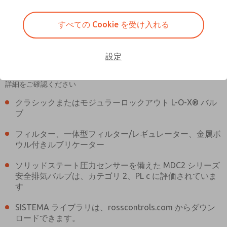
すべての Cookie を受け入れる
設定
MDC2E13LF2B1NAEXMGA
MDC2E13LF2B1NAEXMGA
実際の商品は、画像とは異なる場合があります。 ご購入前に商品の
詳細をご確認ください
3Dモデルについてはお問い合わせ
ロス・アジアへのご注文に関する
クラシックまたはモジュラーロックアウト L-O-X® バル
ブ
ください
お問い合わせ
フィルター、一体型フィルター/レギュレーター、金属ボ
ウル付きルブリケーター
ソリッドステート圧力センサーを備えた MDC2 シリーズ
安全排気バルブは、カテゴリ 2、PL c に評価されていま
す
SISTEMA ライブラリは、rosscontrols.com からダウン
ロードできます。