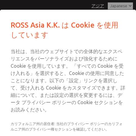
アジア
MDC2 シリーズ安全排気バルブを備え
MDC2 シリーズ安全排気バルブを備え
ROSS Asia K.K. は Cookie を使用
た安全エアエントリーアセンブリ
た安全エアエントリーアセンブリ
しています
メニュー
カスタマーサービス
アカウント
042-778-7251
当社は、当社のウェブサイトでの全体的なエクスペ
ログイン
テクニカルサービス
リエンスをパーソナライズおよび強化するために
サインアップ
Cookie を使用しています。 「すべての Cookie を受
042-778-7251
このページをメールで送信
け入れる」を選択すると、Cookie の使用に同意した
MDC2 シリーズ安全排気バルブを備
ことになります。以下の「設定」リンクを選択し
えた安全エアエントリーアセンブリ
て、受け入れる Cookie をカスタマイズできます。詳
細について、または設定の選択を変更するには、デ
MDC2E13LF2B1NAEXMGA
ータ プライバシー ポリシーの Cookie セクションを
お読みください。
カリフォルニア州の居住者: 当社のプライバシー ポリシーのカリフォ
ルニア州のプライバシー権セクションを確認してください。