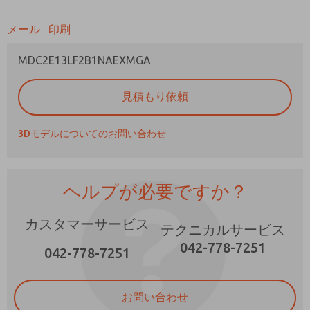
メール
印刷
MDC2E13LF2B1NAEXMGA
ご希望の連絡方法は？
見積もり依頼
電子メール
電話番号
3Dモデルについてのお問い合わせ
機能、製品性能などに関する最新情報を定期的
に送ってください。
*はい、プライバシー ポリシーを読みました。
ヘルプが必要ですか？
提供したデータが電子的に収集および保存され
ることに同意します。私のデータは、私の要求
を処理して回答するために厳密に指定された場
×
カスタマーサービス
テクニカルサービス
合にのみ使用されます。お問い合わせフォーム
042-778-7251
を送信することにより、処理に同意します。
042-778-7251
お問い合わせ