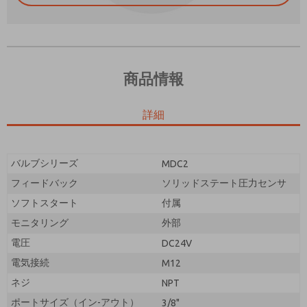
商品情報
ご希望の連絡方法は？
詳細
電子メール
電話番号
機能、製品性能などに関する最新情報を定期的に送っ
機能、製品性能などに関する最新情報を定期的に送っ
てください。
てください。
バルブシリーズ
MDC2
*はい、プライバシー ポリシーを読みました。提供し
フィードバック
ソリッドステート圧力センサ
*はい、プライバシー ポリシーを読みました。提供し
たデータが電子的に収集および保存されることに同意
たデータが電子的に収集および保存されることに同意
ソフトスタート
します。私のデータは、私の要求を処理して回答する
付属
します。私のデータは、私の要求を処理して回答する
ために厳密に指定された場合にのみ使用されます。お
モニタリング
外部
ために厳密に指定された場合にのみ使用されます。お
問い合わせフォームを送信することにより、処理に同
電圧
DC24V
問い合わせフォームを送信することにより、処理に同
意します。
意します。
電気接続
M12
ネジ
NPT
ポートサイズ（イン-アウト）
3/8"