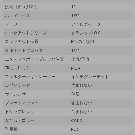
接続口径（排気）
1"
ボディサイズ
1/2"
ゲージ
アナログゲージ
ロックアウトシリーズ
クラシックLOX
ロックアウト位置
FRLの１次側
追加ポートブロック
1/4"
エクストラポートブロック位置
上流/下流
FRLシリーズ
MD4
フィルターレギュレーター
インテグレーテッド
ルブリケータ
含まれない
サイレンサ
付属
プレートマウント
含まれない
ドリップレッグ
含まれない
安全カテゴリー
CAT 2
PL定格
PL c