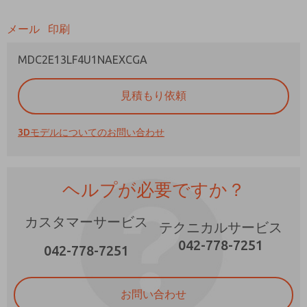
メール
印刷
MDC2E13LF4U1NAEXCGA
ご希望の連絡方法は？
見積もり依頼
電子メール
電話番号
3Dモデルについてのお問い合わせ
機能、製品性能などに関する最新情報を定期的
に送ってください。
*はい、プライバシー ポリシーを読みました。
ヘルプが必要ですか？
提供したデータが電子的に収集および保存され
ることに同意します。私のデータは、私の要求
を処理して回答するために厳密に指定された場
×
カスタマーサービス
テクニカルサービス
合にのみ使用されます。お問い合わせフォーム
042-778-7251
を送信することにより、処理に同意します。
042-778-7251
お問い合わせ