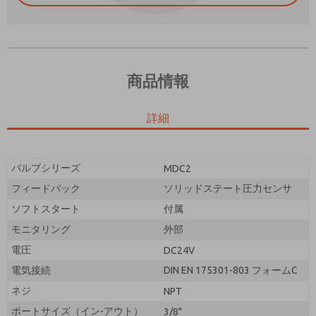
商品情報
ご希望の連絡方法は？
詳細
電子メール
電話番号
機能、製品性能などに関する最新情報を定期的に送っ
機能、製品性能などに関する最新情報を定期的に送っ
てください。
てください。
バルブシリーズ
MDC2
*はい、プライバシー ポリシーを読みました。提供し
フィードバック
ソリッドステート圧力センサ
*はい、プライバシー ポリシーを読みました。提供し
たデータが電子的に収集および保存されることに同意
たデータが電子的に収集および保存されることに同意
ソフトスタート
します。私のデータは、私の要求を処理して回答する
付属
します。私のデータは、私の要求を処理して回答する
ために厳密に指定された場合にのみ使用されます。お
モニタリング
外部
ために厳密に指定された場合にのみ使用されます。お
問い合わせフォームを送信することにより、処理に同
電圧
DC24V
問い合わせフォームを送信することにより、処理に同
意します。
意します。
電気接続
DIN EN 175301-803 フォームC
ネジ
NPT
ポートサイズ（イン-アウト）
3/8"