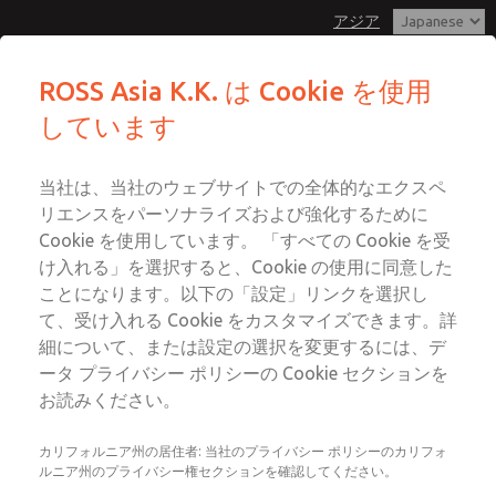
アジア
MDC2 シリーズ安全排気バルブを備え
MDC2 シリーズ安全排気バルブを備え
ROSS Asia K.K. は Cookie を使用
た安全エアエントリーアセンブリ
た安全エアエントリーアセンブリ
しています
メニュー
カスタマーサービス
アカウント
042-778-7251
当社は、当社のウェブサイトでの全体的なエクスペ
ログイン
テクニカルサービス
リエンスをパーソナライズおよび強化するために
サインアップ
Cookie を使用しています。 「すべての Cookie を受
042-778-7251
このページをメールで送信
け入れる」を選択すると、Cookie の使用に同意した
MDC2 シリーズ安全排気バルブを備
ことになります。以下の「設定」リンクを選択し
えた安全エアエントリーアセンブリ
て、受け入れる Cookie をカスタマイズできます。詳
細について、または設定の選択を変更するには、デ
MDC2E13LF4U1NAEXCGA
ータ プライバシー ポリシーの Cookie セクションを
お読みください。
カリフォルニア州の居住者: 当社のプライバシー ポリシーのカリフォ
ルニア州のプライバシー権セクションを確認してください。