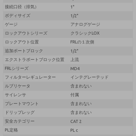
接続口径（排気）
1"
ボディサイズ
1/2"
ゲージ
アナログゲージ
ロックアウトシリーズ
クラシックLOX
ロックアウト位置
FRLの１次側
追加ポートブロック
1/2"
エクストラポートブロック位置
上流
FRLシリーズ
MD4
フィルターレギュレーター
インテグレーテッド
ルブリケータ
含まれない
サイレンサ
付属
プレートマウント
含まれない
ドリップレッグ
含まれない
安全カテゴリー
CAT 2
PL定格
PL c