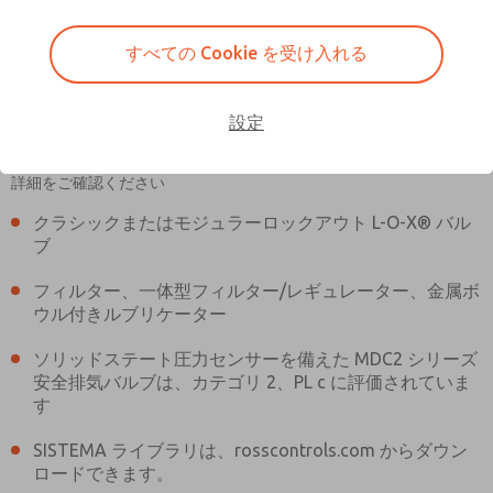
すべての Cookie を受け入れる
設定
MDC2E13LF4U1NAEXCGA
MDC2E13LF4U1NAEXCGA
実際の商品は、画像とは異なる場合があります。 ご購入前に商品の
詳細をご確認ください
3Dモデルについてはお問い合わせ
ロス・アジアへのご注文に関する
クラシックまたはモジュラーロックアウト L-O-X® バル
ブ
ください
お問い合わせ
フィルター、一体型フィルター/レギュレーター、金属ボ
ウル付きルブリケーター
ソリッドステート圧力センサーを備えた MDC2 シリーズ
安全排気バルブは、カテゴリ 2、PL c に評価されていま
す
SISTEMA ライブラリは、rosscontrols.com からダウン
ロードできます。