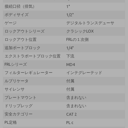
接続口径（排気）
1"
ボディサイズ
1/2"
ゲージ
デジタルトランスデューサ
ロックアウトシリーズ
クラシックLOX
ロックアウト位置
FRLの１次側
追加ポートブロック
1/4"
エクストラポートブロック位置
下流
FRLシリーズ
MD4
フィルターレギュレーター
インテグレーテッド
ルブリケータ
付属
サイレンサ
付属
プレートマウント
含まれない
ドリップレッグ
含まれない
安全カテゴリー
CAT 2
PL定格
PL c