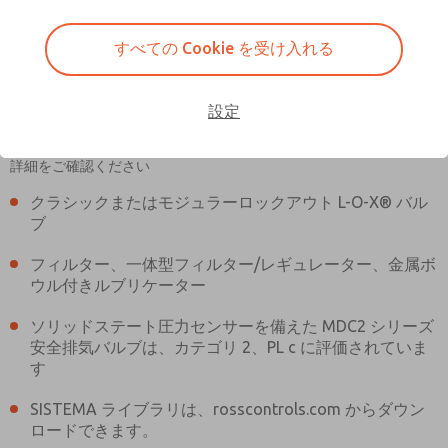
すべての Cookie を受け入れる
設定
MDC2E13LL2D1NAEXCTA
MDC2E13LL2D1NAEXCTA
実際の商品は、画像とは異なる場合があります。 ご購入前に商品の
詳細をご確認ください
3Dモデルについてはお問い合わせ
ロス・アジアへのご注文に関する
クラシックまたはモジュラーロックアウト L-O-X® バル
ブ
ください
お問い合わせ
フィルター、一体型フィルター/レギュレーター、金属ボ
ウル付きルブリケーター
ソリッドステート圧力センサーを備えた MDC2 シリーズ
安全排気バルブは、カテゴリ 2、PL c に評価されていま
す
SISTEMA ライブラリは、rosscontrols.com からダウン
ロードできます。