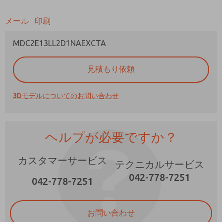
メール
印刷
MDC2E13LL2D1NAEXCTA
ご希望の連絡方法は？
見積もり依頼
電子メール
電話番号
3Dモデルについてのお問い合わせ
機能、製品性能などに関する最新情報を定期的
に送ってください。
*はい、プライバシー ポリシーを読みました。
ヘルプが必要ですか？
提供したデータが電子的に収集および保存され
ることに同意します。私のデータは、私の要求
を処理して回答するために厳密に指定された場
×
カスタマーサービス
テクニカルサービス
合にのみ使用されます。お問い合わせフォーム
042-778-7251
を送信することにより、処理に同意します。
042-778-7251
お問い合わせ