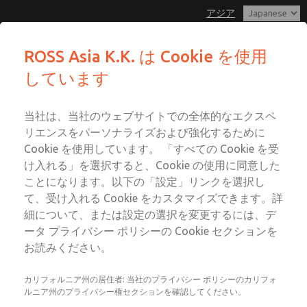
アジア
MDC2 シリーズ安全排気バルブを備え
MDC2 シリーズ安全排気バルブを備え
ROSS Asia K.K. は Cookie を使用
た安全エアエントリーアセンブリ
た安全エアエントリーアセンブリ
しています
メニュー
カスタマーサービス
アカウント
042-778-7251
当社は、当社のウェブサイトでの全体的なエクスペ
ログイン
テクニカルサービス
リエンスをパーソナライズおよび強化するために
サインアップ
Cookie を使用しています。 「すべての Cookie を受
042-778-7251
このページをメールで送信
け入れる」を選択すると、Cookie の使用に同意した
MDC2 シリーズ安全排気バルブを備
ことになります。以下の「設定」リンクを選択し
えた安全エアエントリーアセンブリ
て、受け入れる Cookie をカスタマイズできます。詳
細について、または設定の選択を変更するには、デ
MDC2E13LL2D1NAEXCTA
ータ プライバシー ポリシーの Cookie セクションを
お読みください。
カリフォルニア州の居住者: 当社のプライバシー ポリシーのカリフォ
ルニア州のプライバシー権セクションを確認してください。