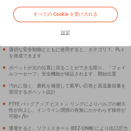
すべての Cookie を受け入れる
設定
実際の商品は、画像とは異なる場合があります。 ご購入前に商品の
詳細をご確認ください
適切な安全制御とともに使用すると、カテゴリ 1、PL c
を達成できます
MDC1X27XNAEXMGA
MDC1X27XNAEXMGA
ポペットが元の位置に戻ることができる限り、「フェイ
ルツーセーフ」安全機能が保証されます。開始位置
3Dモデルについてはお問い合わせ
ロス・アジアへのご注文に関する
汚れに強く、磨耗を補償して素早い応答と高流量容量を
実現するポペット設計
ください
お問い合わせ
PTFE バックアップ ピストン リングによりバルブの耐久
性が向上し、インライン潤滑の有無にかかわらず操作が
可能< /li>
通電すると、ソフトスタート (EEZ-ON®) により出口圧力