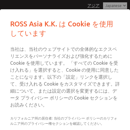
アジア
MDC1シリーズ シングルバルブ
MDC1シリーズ シングルバルブ
ROSS Asia K.K. は Cookie を使用
しています
メニュー
カスタマーサービス
アカウント
042-778-7251
当社は、当社のウェブサイトでの全体的なエクスペ
ログイン
テクニカルサービス
リエンスをパーソナライズおよび強化するために
サインアップ
Cookie を使用しています。 「すべての Cookie を受
042-778-7251
このページをメールで送信
け入れる」を選択すると、Cookie の使用に同意した
MDC1シリーズ シングルバルブ
ことになります。以下の「設定」リンクを選択し
て、受け入れる Cookie をカスタマイズできます。詳
MDC1X27XNAEXMGA
細について、または設定の選択を変更するには、デ
ータ プライバシー ポリシーの Cookie セクションを
お読みください。
カリフォルニア州の居住者: 当社のプライバシー ポリシーのカリフォ
ルニア州のプライバシー権セクションを確認してください。