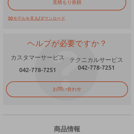
見積もり依頼
3Dモデルを見る/ダウンロード
ヘルプが必要ですか？
×
カスタマーサービス
テクニカルサービス
042-778-7251
042-778-7251
ご希望の連絡方法は？
電子メール
電話番号
機能、製品性能などに関する最新情報を定期的に送っ
お問い合わせ
機能、製品性能などに関する最新情報を定期的に送っ
てください。
てください。
*はい、プライバシー ポリシーを読みました。提供し
*はい、プライバシー ポリシーを読みました。提供し
たデータが電子的に収集および保存されることに同意
たデータが電子的に収集および保存されることに同意
します。私のデータは、私の要求を処理して回答する
します。私のデータは、私の要求を処理して回答する
ために厳密に指定された場合にのみ使用されます。お
商品情報
ために厳密に指定された場合にのみ使用されます。お
問い合わせフォームを送信することにより、処理に同