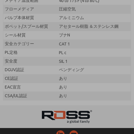
メディア温度範囲
40 to 175 F (4 to 80 C)
フローメディア
圧縮空気
バルブ本体材質
アルミニウム
ポペット/スプール材質
アセタール樹脂 ＆ステンレス鋼
シール材質
ブナN
安全カテゴリー
CAT 1
PL定格
PL c
安全度
SIL 1
DGUV認証
ペンディング
CE認証
あり
EAC宣言
あり
CSA/UL認証
あり