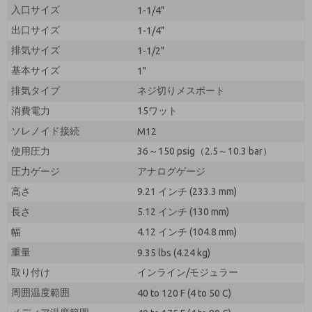
入口サイズ
1-1/4"
出口サイズ
1-1/4"
排気サイズ
1-1/2"
基本サイズ
1"
排気タイプ
ネジ切りメスポート
消費電力
15ワット
ソレノイド接続
M12
使用圧力
36～150 psig（2.5～10.3 bar）
圧力ゲージ
アナログゲージ
高さ
9.21 インチ (233.3 mm)
長さ
5.12 インチ (130 mm)
幅
4.12 インチ (104.8 mm)
重量
9.35 lbs (4.24 kg)
取り付け
インライン/モジュラー
周囲温度範囲
40 to 120 F (4 to 50 C)