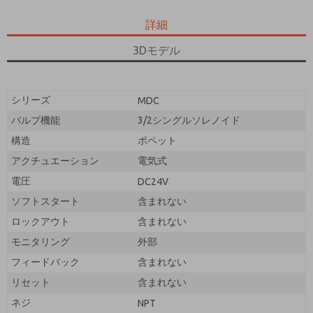
問い合わせフォームを送信することにより、処理に同
意します。
意します。
詳細
3Dモデル
シリーズ
MDC
バルブ機能
3/2シングルソレノイド
構造
ポペット
アクチュエーション
電気式
電圧
DC24V
ソフトスタート
含まれない
ロックアウト
含まれない
モニタリング
外部
フィードバック
含まれない
リセット
含まれない
ネジ
NPT