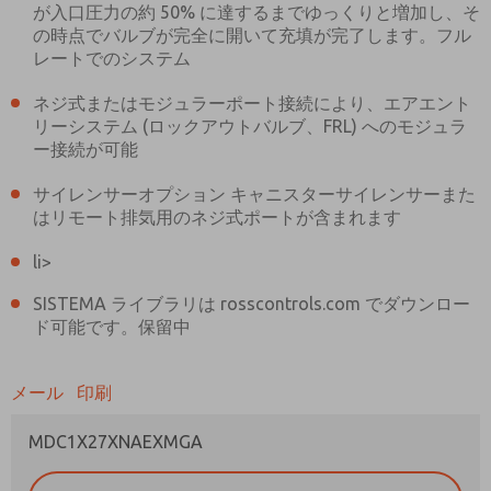
が入口圧力の約 50% に達するまでゆっくりと増加し、そ
の時点でバルブが完全に開いて充填が完了します。フル
レートでのシステム
ネジ式またはモジュラーポート接続により、エアエント
リーシステム (ロックアウトバルブ、FRL) へのモジュラ
ご希望の連絡方法は？
ー接続が可能
電子メール
電話番号
サイレンサーオプション キャニスターサイレンサーまた
機能、製品性能などに関する最新情報を定期的
はリモート排気用のネジ式ポートが含まれます
に送ってください。
li>
*はい、プライバシー ポリシーを読みました。
提供したデータが電子的に収集および保存され
SISTEMA ライブラリは rosscontrols.com でダウンロー
ることに同意します。私のデータは、私の要求
ド可能です。保留中
を処理して回答するために厳密に指定された場
合にのみ使用されます。お問い合わせフォーム
を送信することにより、処理に同意します。
メール
印刷
MDC1X27XNAEXMGA