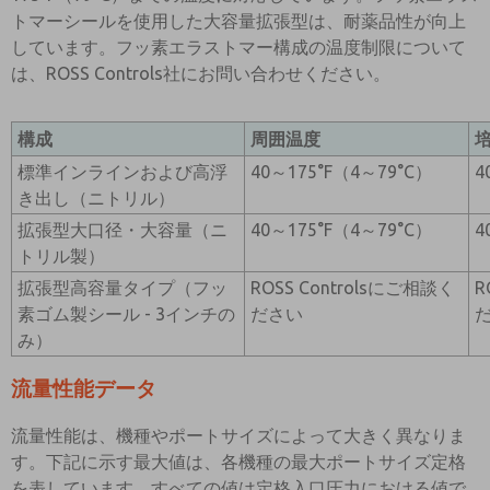
トマーシールを使用した大容量拡張型は、耐薬品性が向上
しています。フッ素エラストマー構成の温度制限について
は、ROSS Controls社にお問い合わせください。
構成
周囲温度
標準インラインおよび高浮
40～175°F（4～79°C）
4
き出し（ニトリル）
拡張型大口径・大容量（ニ
40～175°F（4～79°C）
4
トリル製）
拡張型高容量タイプ（フッ
ROSS Controlsにご相談く
R
素ゴム製シール - 3インチの
ださい
み）
流量性能データ
流量性能は、機種やポートサイズによって大きく異なりま
す。下記に示す最大値は、各機種の最大ポートサイズ定格
を表しています。すべての値は定格入口圧力における値で