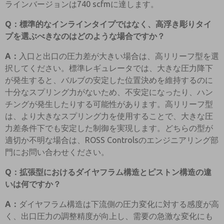
ラインバージョンは740 scfmに達します。
Q：標準的なインラインタイプではなく、高浮き彫りタイ
プを選ぶべきなのはどのような場合ですか？
A：
入口と出口の圧力差が大きい場合は、高リリーフ型を選
択してください。標準レギュレータでは、大きな圧力降下
が発生すると、バルブの安定した位置決めを維持するのに
十分なスプリング力がないため、不安定になったり、ハン
チングが発生したりする可能性があります。高リリーフ型
は、より大きなスプリング力を使用することで、大きな圧
力差条件下でも安定した制御を実現します。どちらの型が
適切か不明な場合は、ROSS Controlsのエンジニアリング部
門にお問い合わせください。
Q：拡張型におけるダイヤフラム構造とピストン構造の違
いは何ですか？
A：
ダイヤフラム構造は下流側の圧力変化に対する感度が高
く、出口圧力の調整精度が向上し、需要の急激な変化にも