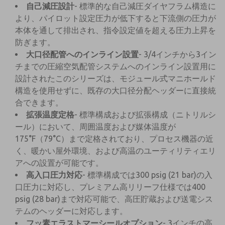
自己減圧設計
- 標準的な自己減圧ダイヤフラム構造に
より、パイロット設定圧力が低下すると下流側の圧力が
本体を通して排出され、指令設定値を超える圧力上昇を
防ぎます。
大口径配管へのインライン設置
- 3/4インチから3イン
チまでの圧縮空気配管システムへのインライン設置用に
設計されたこのシリーズは、モジュール式マニホールド
構造を使用せずに、既存の大口径分配ヘッダーに直接統
合できます。
拡張温度定格
- 標準構成および拡張構成（ニトリルシ
ール）において、周囲温度および媒体温度が
175°F（79°C）まで定格されており、プロセス機器の近
く、暖かい屋外環境、および高温のユーティリティエリ
アへの設置が可能です。
高入口圧力対応
- 標準構成では300 psig (21 bar)の入
口圧力に対応し、プレミアム高リリーフ仕様では400
psig (28 bar)まで対応可能で、高圧貯蔵および送電シス
テムのヘッダーに対応します。
フッ素エラストマーシールオプション
- 3インチの高