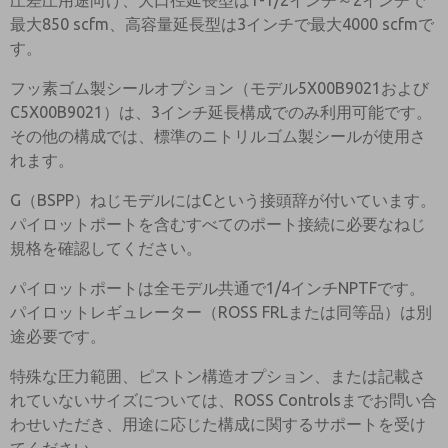
圧差圧用途向け、大口径延長型は1-1/2インチ～2インチで
最大850 scfm、高容量延長型は3インチで最大4000 scfmで
す。
フッ素ゴム製シールオプション（モデル5X00B9021および
C5X00B9021）は、3インチ延長構成でのみ利用可能です。
その他の構成では、標準のニトリルゴム製シールが使用さ
れます。
G（BSPP）ねじモデルにはCという接頭辞が付いています。
パイロットポートを含むすべてのポート接続に必要なねじ
規格を確認してください。
パイロットポートは全モデル共通で1/4インチNPTFです。
パイロットレギュレーター（ROSS FRLまたは同等品）は別
途必要です。
特殊な圧力範囲、ピストン構造オプション、または記載さ
れていないサイズについては、ROSS Controlsまでお問い合
わせいただき、用途に応じた構成に関するサポートを受け