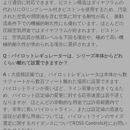
より適切に対応できます。ピストン構造はダイヤフラムの
代わりにOリングシール付きピストンを使用するため、汚染
された空気や潤滑油を含む空気に対する耐性が高く、脈動
流条件下での機械的耐久性にも優れています。ほとんどの
圧縮空気用途ではダイヤフラムが好まれます。ピストン
は、空気品質が推奨レベルを下回る場合や、極めて高い機
械的耐久性が求められる場合に選択されます。
Q：パイロットレギュレーターは、シリーズ本体からどれ
くらい離れて設置できますか？
A：
大規模設備では、パイロットレギュレータは本体から数
十フィートから数百フィート離れた場所に設置できます。
パイロットラインが長いほど、ライン容量が大きくなるた
め、パイロット設定値の変更に対する応答速度は若干遅く
なりますが、ほとんどの非動的な用途では許容範囲内で
す。非常に長いパイロットライン、または設定値の迅速な
追従が必要な用途については、パイロットラインのサイズ
選定に関するガイダンスについてROSS Controls社にお問い