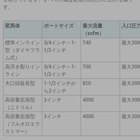
す。
変異体
ポートサイズ
最大流量
入口圧力 
（scfm）
標準インライン
3/4インチ～1-
740
最大30
型（ダイヤフラ
1/2インチ
ム式）
高浮き彫りイン
3/4インチ～1-
700
最大30
ライン
1/2インチ
大口径延長型
1-1/2インチか
850
最大30
ら2インチ
高容量拡張型
3インチ
4000
最大30
（ニトリル）
高容量拡張型
3インチ
4000
最大30
（フルオロエラ
ストマー）