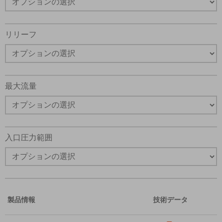
機能、製品性能などに関する最新情報を定期的に送って
*はい、プライバシー ポリシーを読みました。提供した
リリーフ
よび保存されることに同意します。私のデータは、私の
るために厳密に指定された場合にのみ使用されます。お
送信することにより、処理に同意します。
最大流量
入口圧力範囲
製品情報
技術データ