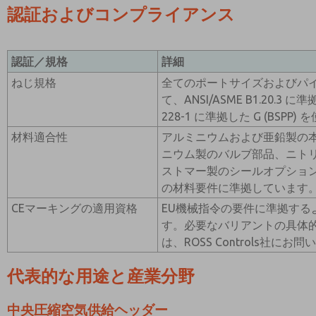
認証およびコンプライアンス
認証／規格
詳細
ねじ規格
全てのポートサイズおよびパ
て、ANSI/ASME B1.20.3 に
228-1 に準拠した G (BSPP
材料適合性
アルミニウムおよび亜鉛製の
ニウム製のバルブ部品、ニト
ストマー製のシールオプショ
の材料要件に準拠しています
CEマーキングの適用資格
EU機械指令の要件に準拠する
す。必要なバリアントの具体的
は、ROSS Controls社に
代表的な用途と産業分野
中央圧縮空気供給ヘッダー