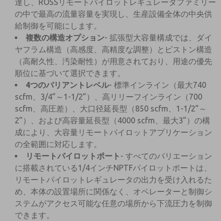
達し、ROSSリモートパイロットレギュレータファミリー
の中で最高の流量容量を実現し、生産設備全体の中央供
給制御を可能にします。
複数の構造オプション
- 拡張型大容量構成では、ダイ
ヤフラム構造（高感度、高精度な調整）とピストン構造
（高耐久性、汚染耐性）が用意されており、用途の優先
順位に基づいて選択できます。
4つのバリアントレベル
- 標準インライン（最大740
scfm、3/4”～1-1/2”）、高リリーフインライン（700
scfm、高圧差）、大口径延長型（850 scfm、1-1/2”～
2”）、および高容量延長型（4000 scfm、最大3”）の構
成により、大容量リモートパイロットアプリケーション
の全範囲に対応します。
リモートパイロットポート
- すべてのバリエーション
に搭載されている1/4インチNPTFパイロットポートは、
リモートパイロットレギュレータの出力を受け入れるた
め、本体の設置場所に関係なく、オペレーターと制御シ
ステムがアクセス可能な任意の場所から下流圧力を制御
できます。