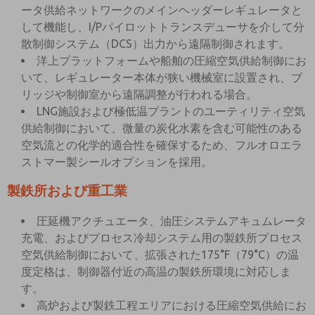
ータ供給ネットワークのメインヘッダーレギュレータと
して機能し、I/Pパイロットトランスデューサを介して分
散制御システム（DCS）出力から遠隔制御されます。
洋上プラットフォームや船舶の圧縮空気供給制御にお
いて、レギュレーター本体が狭い機械室に設置され、ブ
リッジや制御室から遠隔調整が行われる場合。
LNG施設および極低温プラントのユーティリティ空気
供給制御において、微量の炭化水素を含む可能性のある
空気流との化学的適合性を確保するため、フルオロエラ
ストマー製シールオプションを採用。
製鉄所および重工業
圧延機アクチュエータ、油圧システムアキュムレータ
充電、およびプロセス冷却システム用の製鉄所プロセス
空気供給制御において、拡張された175°F（79°C）の温
度定格は、制御器付近の高温の製鉄所環境に対応しま
す。
高炉および製鉄工程エリアにおける圧縮空気供給にお