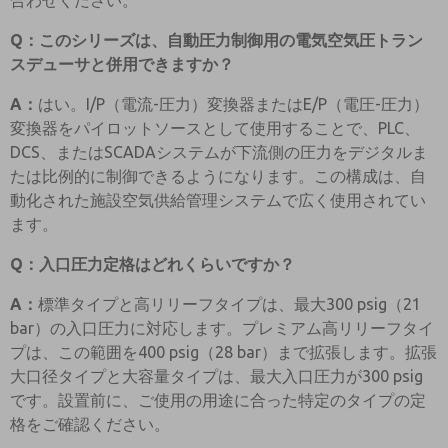
合わせください。
Q：このシリーズは、自動圧力制御用の電気空気圧トラン
スデューサと併用できますか？
A：
はい。I/P（電流-圧力）変換器またはE/P（電圧-圧力）
変換器をパイロットソースとして使用することで、PLC、
DCS、またはSCADAシステムが下流側の圧力をデジタルま
たは比例的に制御できるようになります。この構成は、自
動化された施設空気供給管理システムで広く使用されてい
ます。
Q：入口圧力定格はどれくらいですか？
A：
標準タイプと高リリーフタイプは、最大300 psig（21
bar）の入口圧力に対応します。プレミアム高リリーフタイ
プは、この範囲を400 psig（28 bar）まで拡張します。拡張
大口径タイプと大容量タイプは、最大入口圧力が300 psig
です。設置前に、ご使用の用途に合った特定のタイプの定
格をご確認ください。