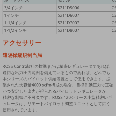
ポートサイズ
モデル
G
3/4インチ
5211D5006
C
1インチ
5211D6007
C
1-1/4インチ
5211D7007
C
1-1/2インチ
5211D8007
C
アクセサリー
遠隔操縦規制当局
ROSS Controls社の標準または精密レギュレータであれば、
適切な出力圧力範囲を備えているものであれば、どれでも
本シリーズのパイロット供給装置として使用できます。拡
張された大容量4000 scfm構成の場合、目標作動圧力で正確
かつ安定した出力が得られるパイロットレギュレータが、
精密な制御に不可欠です。ROSS 120シリーズ小型精密レギ
ュレータは、リモートパイロット調整ユニットとして広く
使用されています。