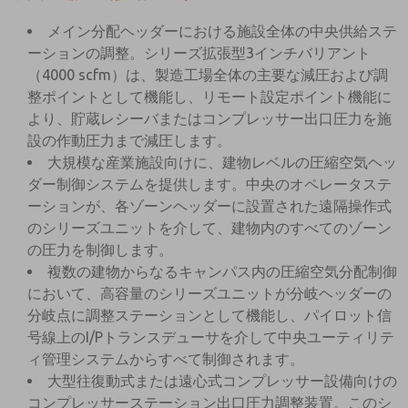
メイン分配ヘッダーにおける施設全体の中央供給ステ
ーションの調整。シリーズ拡張型3インチバリアント
（4000 scfm）は、製造工場全体の主要な減圧および調
整ポイントとして機能し、リモート設定ポイント機能に
より、貯蔵レシーバまたはコンプレッサー出口圧力を施
設の作動圧力まで減圧します。
大規模な産業施設向けに、建物レベルの圧縮空気ヘッ
ダー制御システムを提供します。中央のオペレータステ
ーションが、各ゾーンヘッダーに設置された遠隔操作式
のシリーズユニットを介して、建物内のすべてのゾーン
の圧力を制御します。
複数の建物からなるキャンパス内の圧縮空気分配制御
において、高容量のシリーズユニットが分岐ヘッダーの
分岐点に調整ステーションとして機能し、パイロット信
号線上のI/Pトランスデューサを介して中央ユーティリテ
ィ管理システムからすべて制御されます。
大型往復動式または遠心式コンプレッサー設備向けの
コンプレッサーステーション出口圧力調整装置。このシ