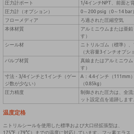
圧力計ポート
1/4インチNPT、前面と
圧力計（オプション）
0～200 psig（0～14 ba
フローメディア
ろ過された圧縮空気
本体材質
アルミニウムまたは亜鉛
す）
シール材
ニトリルゴム（標準）、
（大容量3インチオプシ
バルブ材質
真鍮またはアルミニウム
す）
寸法 - 3/4インチと1インチ（ゲー
A：4.4インチ（111mm
ジ数が少ない）
（0.85kg）
圧力精度
制御された圧力は、全流
ット設定点を追跡します
温度定格
ニトリルシールを使用した標準および大口径拡張型は、
175°F（79°C）までの温度に対応しています。フッ素エラス