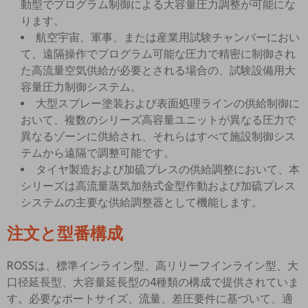
動型でプログラム制御による大容量圧力調整が可能にな
ります。
航空宇宙、軍事、または産業用試験チャンバーにおい
て、遠隔操作でプログラム可能な圧力で精密に制御され
た高流量空気供給が必要とされる場合の、試験設備用大
容量圧力制御システム。
大型スプレー塗装および表面処理ラインの供給制御に
おいて、複数のシリーズ高容量ユニットが異なる圧力で
異なるゾーンに供給され、それらはすべて施設制御シス
テムから遠隔で調整可能です。
タイヤ製造および加硫プレスの供給調整において、本
シリーズは高流量蒸気加熱式金型作動および加硫プレス
システムの主要な供給調整器として機能します。
注文と型番構成
ROSSは、標準インライン型、高リリーフインライン型、大
口径延長型、大容量延長型の4種類の構成で提供されていま
す。必要なポートサイズ、流量、差圧要件に基づいて、適