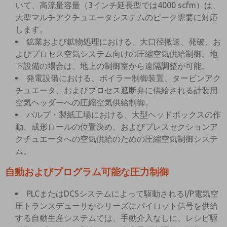
いて、高流量容量（3インチ延長型では4000 scfm）は、
大型マルチアクチュエータシステムのピーク需要に対応
します。
鉱業および鉱物処理における、大口径搬送、発破、お
よびプロセス空気システム向けの圧縮空気供給制御。地
下設備の場合は、地上の制御室から遠隔調整が可能。
発電設備における、ボイラー制御装置、タービンアク
チュエータ、およびプロセス遮断弁に供給される計装用
空気ヘッダーへの圧縮空気供給制御。
パルプ・製紙工場における、大型ヘッドボックスの作
動、成形ロールの位置決め、およびプレスセクションア
クチュエータへの空気供給のための圧縮空気制御システ
ム。
自動およびプログラム可能な圧力制御
PLCまたはDCSシステムによって駆動されるI/P電気空
圧トランスデューサがシリーズにパイロット信号を供給
する自動生産システムでは、手動介入なしに、レシピ駆