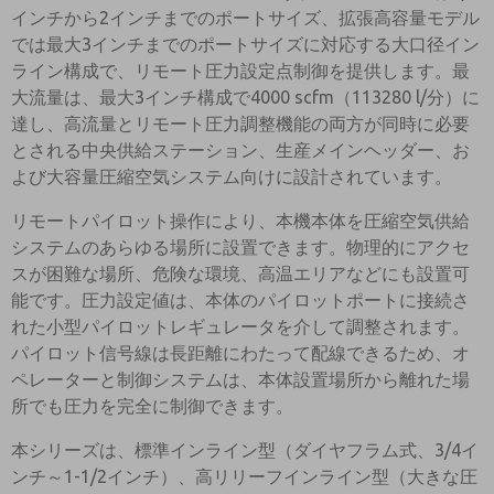
インチから2インチまでのポートサイズ、拡張高容量モデル
では最大3インチまでのポートサイズに対応する大口径イン
ライン構成で、リモート圧力設定点制御を提供します。最
大流量は、最大3インチ構成で4000 scfm（113280 l/分）に
達し、高流量とリモート圧力調整機能の両方が同時に必要
とされる中央供給ステーション、生産メインヘッダー、お
よび大容量圧縮空気システム向けに設計されています。
リモートパイロット操作により、本機本体を圧縮空気供給
システムのあらゆる場所に設置できます。物理的にアクセ
スが困難な場所、危険な環境、高温エリアなどにも設置可
能です。圧力設定値は、本体のパイロットポートに接続さ
れた小型パイロットレギュレータを介して調整されます。
パイロット信号線は長距離にわたって配線できるため、オ
ペレーターと制御システムは、本体設置場所から離れた場
所でも圧力を完全に制御できます。
本シリーズは、標準インライン型（ダイヤフラム式、3/4イ
ンチ～1-1/2インチ）、高リリーフインライン型（大きな圧