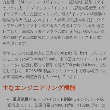
力差用、3/4インチ～1-1/2インチ）、拡張大口径型（ダイ
ヤフラム式、1-1/2インチ～2インチ）、拡張大容量型（ダ
イヤフラム式またはピストン式、最大3インチ）の4種類の
物理的構成で提供されます。大容量拡張型構成では、ダイ
ヤフラム式とピストン式の両方の構造オプションが用意さ
れており、高感度（ダイヤフラム式）または汚染された流
体や脈動する流体環境における高い耐久性（ピストン式）
を実現します。
標準モデルでは最大入口圧力が300 psig (21 bar)、プレミア
ムモデルでは400 psig (28 bar)、出口圧力はパイロットレギ
ュレータの設定に応じて標準で最大200 psig (14 bar)まで対
応しており、ROSS FRL製品ファミリーの中で最も幅広い大
容量遠隔圧力調整要件をカバーしています。
主なエンジニアリング機能
最高流量リモートパイロット制御
- 3インチポート拡
張構成により、流量容量は4000 scfm（113280 l/分）に