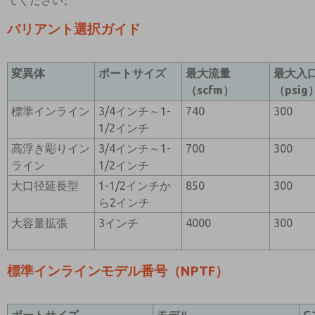
てください。
バリアント選択ガイド
変異体
ポートサイズ
最大流量
最大入
（scfm）
（psig
標準インライン
3/4インチ～1-
740
300
1/2インチ
高浮き彫りイン
3/4インチ～1-
700
300
ライン
1/2インチ
大口径延長型
1-1/2インチか
850
300
ら2インチ
大容量拡張
3インチ
4000
300
標準インラインモデル番号（NPTF）