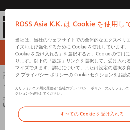
高容量シリーズ リモート パイロッ
ROSS Asia K.K. は Cookie を使
当社は、当社のウェブサイトでの全体的なエクスペリ
イズおよび強化するために Cookie を使用しています
Cookie を受け入れる」を選択すると、Cookie の使
ります。以下の「設定」リンクを選択して、受け入れる Co
マイズできます。詳細について、または設定の選択を
高容量シリーズ リモート パイロ
タ プライバシー ポリシーの Cookie セクションをお
ット レジスタ
カリフォルニア州の居住者: 当社のプライバシー ポリシーのカリフォル
クションを確認してください。
ポートサイズは3/4インチ～2インチ。 4000 scfm (113280
l/分) までの流量
すべての Cookie を受け入れる