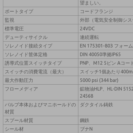
望ましい。
ポートタイプ
コードフランジ
監視
外部（電気安全制御シス
標準電圧
24VDC
デューティサイクル
連続運転
ソレノイド接続タイプ
EN 175301-803 フォー
ソレノイド筐体定格
DIN 40050準拠IP65
誘導式位置スイッチタイプ
PNP、M12 5ピン A
スイッチの消費電流（最大）
スイッチ1個あたり400m
最大作動圧力
5000 psi (344 bar)
フローメディア
鉱物油HLP、HL-DIN 51
24568
バルブ本体およびマニホールドの
ダクタイル鋳鉄
材質
スプール材質
鋼鉄
シール材
ブナN