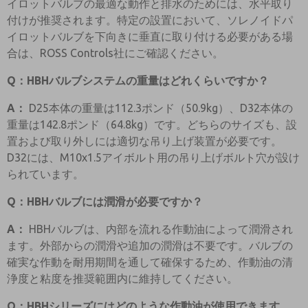
イロットバルブの最適な動作と排水のためには、水平取り
付けが推奨されます。特定の設置において、ソレノイドパ
イロットバルブを下向きに垂直に取り付ける必要がある場
合は、ROSS Controls社にご確認ください。
Q：HBHバルブシステムの重量はどれくらいですか？
A：
D25本体の重量は112.3ポンド（50.9kg）、D32本体の
重量は142.8ポンド（64.8kg）です。どちらのサイズも、設
置および取り外しには適切な吊り上げ装置が必要です。
D32には、M10x1.5アイボルト用の吊り上げボルト穴が設け
られています。
Q：HBHバルブには潤滑が必要ですか？
A：
HBHバルブは、内部を流れる作動油によって潤滑され
ます。外部からの潤滑や追加の潤滑は不要です。バルブの
確実な作動を耐用期間を通して確保するため、作動油の清
浄度と粘度を推奨範囲内に維持してください。
Q：HBHシリーズにはどのような作動油が使用できます