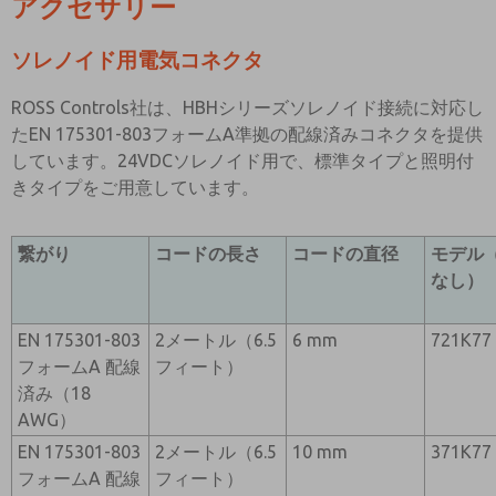
アクセサリー
ソレノイド用電気コネクタ
ROSS Controls社は、HBHシリーズソレノイド接続に対応し
たEN 175301-803フォームA準拠の配線済みコネクタを提供
しています。24VDCソレノイド用で、標準タイプと照明付
きタイプをご用意しています。
繋がり
コードの長さ
コードの直径
モデル
なし）
EN 175301-803
2メートル（6.5
6 mm
721K77
フォームA 配線
フィート）
済み（18
AWG）
EN 175301-803
2メートル（6.5
10 mm
371K77
フォームA 配線
フィート）