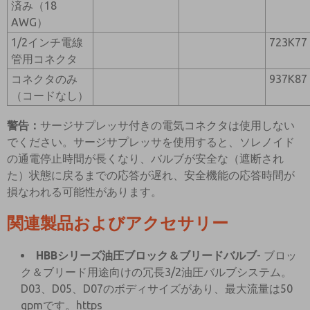
済み（18
AWG）
1/2インチ電線
723K77
管用コネクタ
コネクタのみ
937K87
（コードなし）
警告：
サージサプレッサ付きの電気コネクタは使用しない
でください。サージサプレッサを使用すると、ソレノイド
の通電停止時間が長くなり、バルブが安全な（遮断され
た）状態に戻るまでの応答が遅れ、安全機能の応答時間が
損なわれる可能性があります。
関連製品およびアクセサリー
HBBシリーズ油圧ブロック＆ブリードバルブ
- ブロッ
ク＆ブリード用途向けの冗長3/2油圧バルブシステム。
D03、D05、D07のボディサイズがあり、最大流量は50
gpmです。https