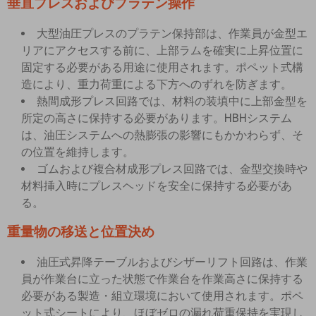
垂直プレスおよびプラテン操作
大型油圧プレスのプラテン保持部は、作業員が金型エ
リアにアクセスする前に、上部ラムを確実に上昇位置に
固定する必要がある用途に使用されます。ポペット式構
造により、重力荷重による下方へのずれを防ぎます。
熱間成形プレス回路では、材料の装填中に上部金型を
所定の高さに保持する必要があります。HBHシステム
は、油圧システムへの熱膨張の影響にもかかわらず、そ
の位置を維持します。
ゴムおよび複合材成形プレス回路では、金型交換時や
材料挿入時にプレスヘッドを安全に保持する必要があ
る。
重量物の移送と位置決め
油圧式昇降テーブルおよびシザーリフト回路は、作業
員が作業台に立った状態で作業台を作業高さに保持する
必要がある製造・組立環境において使用されます。ポペ
ット式シートにより、ほぼゼロの漏れ荷重保持を実現し