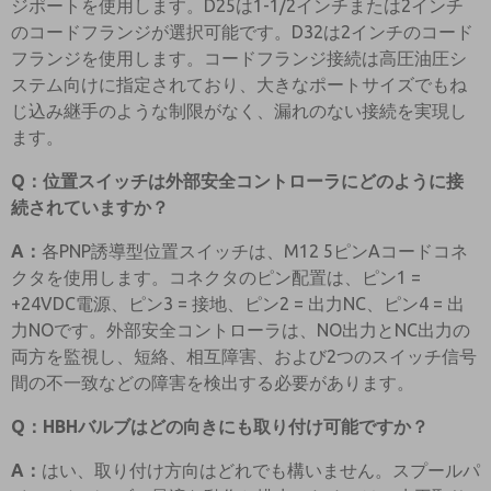
ジポートを使用します。D25は1-1/2インチまたは2インチ
のコードフランジが選択可能です。D32は2インチのコード
フランジを使用します。コードフランジ接続は高圧油圧シ
ステム向けに指定されており、大きなポートサイズでもね
じ込み継手のような制限がなく、漏れのない接続を実現し
ます。
Q：位置スイッチは外部安全コントローラにどのように接
続されていますか？
A：
各PNP誘導型位置スイッチは、M12 5ピンAコードコネ
クタを使用します。コネクタのピン配置は、ピン1 =
+24VDC電源、ピン3 = 接地、ピン2 = 出力NC、ピン4 = 出
力NOです。外部安全コントローラは、NO出力とNC出力の
両方を監視し、短絡、相互障害、および2つのスイッチ信号
間の不一致などの障害を検出する必要があります。
Q：HBHバルブはどの向きにも取り付け可能ですか？
A：
はい、取り付け方向はどれでも構いません。スプールパ