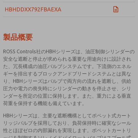
HBHDDXX792FBAEXA
製品概要
ROSS Controls社のHBHシリーズは、油圧制御シリンダーの
安全な遮断と停止が求められる重要な用途向けに設計され
た、冗長構成の油圧バルブシステムです。下流側のエネル
ギーを排出するブロックアンドブリードシステムとは異な
り、HBHシリーズはバルブで両方向の流れを遮断し、供給
圧力や電力の喪失時にシリンダーの動きを停止させ、シリ
ンダーを所定の位置に保持します。また、重力による垂直
荷重を保持する機能も備えています。
HBHシリーズは、主要な遮断機構としてポペット式カート
リッジバルブを採用しており、負荷保持時に確実なシール
性とほぼゼロの内部漏れを実現します。ポペットカートリ
ッジを制御するソレノイドパイロットバルブはスプール式