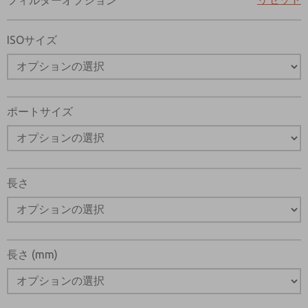
フィルターオプション
機能、製品性能などに関する最新情報を定期的に送って
ISOサイズ
*はい、プライバシー ポリシーを読みました。提供した
よび保存されることに同意します。私のデータは、私の
るために厳密に指定された場合にのみ使用されます。お
送信することにより、処理に同意します。
ポートサイズ
長さ
長さ (mm)