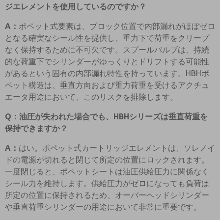
ジエレメントを使用しているのですか？
A：
ポペット式要素は、ブロック位置で内部漏れがほぼゼロ
となる確実なシール性を提供し、重力下で荷重をクリープ
なく保持するために不可欠です。スプールバルブは、持続
的な荷重下でシリンダーがゆっくりとドリフトする可能性
があるという固有の内部漏れ特性を持っています。HBHポ
ペット構造は、垂直方向および重力荷重を受けるアクチュ
エータ用途において、このリスクを排除します。
Q：油圧が失われた場合でも、HBHシリーズは垂直荷重を
保持できますか？
A：
はい。ポペット式カートリッジエレメントは、ソレノイ
ドの電源が切れると閉じて所定の位置にロックされます。
一度閉じると、ポペットシートは油圧供給圧力に関係なく
シール力を維持します。供給圧力がゼロになっても負荷は
所定の位置に保持されるため、オーバーヘッドシリンダー
や垂直荷重シリンダーの用途において非常に重要です。