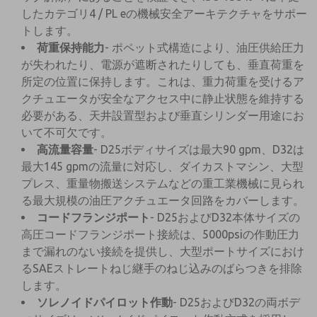
したカテゴリ4 / PL eの機械安全アーキテクチャをサポー
トします。
荷重保持能力
- ポペット式構造により、油圧供給圧力
が失われたり、電源が遮断されたりしても、垂直荷重を
所定の位置に保持します。これは、重力荷重を受けるア
クチュエータが安全なアクセス中に静止状態を維持する
必要がある、天井設置型および垂直シリンダー用途にお
いて不可欠です。
高流量容量
- D25ボディサイズは最大90 gpm、D32は
最大145 gpmの流量に対応し、ダイカストマシン、大型
プレス、重量物搬送システムなどの重工業機械に見られ
る最大規模の油圧アクチュエータ回路をカバーします。
コードフランジポート
- D25およびD32本体サイズの
高圧コードフランジポート接続は、5000psiの作動圧力
まで漏れのない接続を提供し、大型ポートサイズにおけ
るSAEストレートねじ継手のねじ込みのばらつきを排除
します。
ソレノイドパイロット作動
- D25およびD32の両ボデ