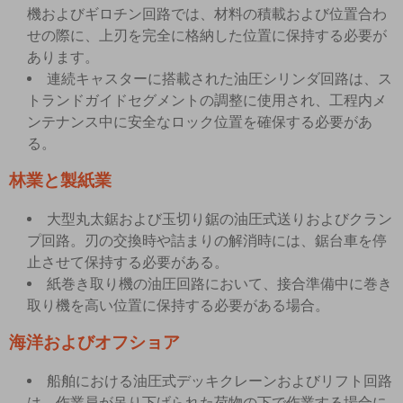
機およびギロチン回路では、材料の積載および位置合わ
せの際に、上刃を完全に格納した位置に保持する必要が
あります。
連続キャスターに搭載された油圧シリンダ回路は、ス
トランドガイドセグメントの調整に使用され、工程内メ
ンテナンス中に安全なロック位置を確保する必要があ
る。
林業と製紙業
大型丸太鋸および玉切り鋸の油圧式送りおよびクラン
プ回路。刃の交換時や詰まりの解消時には、鋸台車を停
止させて保持する必要がある。
紙巻き取り機の油圧回路において、接合準備中に巻き
取り機を高い位置に保持する必要がある場合。
海洋およびオフショア
船舶における油圧式デッキクレーンおよびリフト回路
は、作業員が吊り下げられた荷物の下で作業する場合に