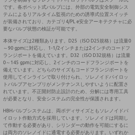
です。各ポペット式バルブには、外部の電気安全制御シス
テムによるリアルタイム監視のための誘導式位置スイッチ
が装備されており、カテゴリ4/PL e安全アーキテクチャに必
要なバルブ状態の検証が可能です。
本体サイズは2種類あります。D25（ISO D25規格）は流量0
～90 gpmに対応し、1-1/2インチまたは2インチのコードフ
ランジポートを備えています。D32（ISO D32規格）は流量
0～145 gpmに対応し、2インチのコードフランジポートを
備えています。どちらのサイズもコードフランジポートを
使用してインラインで取り付けられ、ソレノイドパイロッ
トバルブアセンブリがメンテナンスしやすいように配置さ
れています。不正開封防止設計のため、分解には専用工具
が必要となり、安全システムの完全性が保護されます。
HBHバルブシステムは、両ボディサイズともソレノイドパ
イロット作動方式を採用しています。ソレノイドは同期し
て作動する必要があり、シリンダーの動作を可能にするに
は両方のソレノイドに通電する必要があります。いずれか