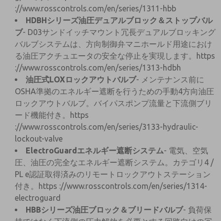
://www.rosscontrols.com/en/series/1311-hbb
HDBHシリーズ油圧デュアルブロック＆ストップバル
ブ
- D03サンドイッチマウント冗長デュアルブロッキング
バルブシステムは、方向制御弁マニホールド用途におけ
る油圧アクチュエータの安全な停止を実現します。https
://www.rosscontrols.com/en/series/1313-hdbh
油圧式LOXロックアウトバルブ
- メンテナンス前に
OSHA準拠のエネルギー遮断を行うための手動4方向油圧
ロックアウトバルブ。バイパスポンプ流量と下流側ブリ
ード機能付き。https
://www.rosscontrols.com/en/series/3133-hydraulic-
lockout-valve
ElectroGuardエネルギー遮断システム
- 電気、空気
圧、油圧の完全なエネルギー遮断システム。カテゴリ4 /
PL e認証取得済みのリモートロックアウトステーション
付き。https
://www.rosscontrols.com/en/series/1314-
electroguard
HBBシリーズ油圧ブロック＆ブリードバルブ
- 負荷保