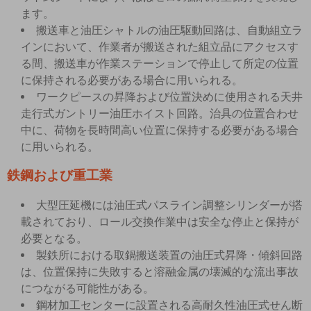
ます。
搬送車と油圧シャトルの油圧駆動回路は、自動組立ラ
インにおいて、作業者が搬送された組立品にアクセスす
る間、搬送車が作業ステーションで停止して所定の位置
に保持される必要がある場合に用いられる。
ワークピースの昇降および位置決めに使用される天井
走行式ガントリー油圧ホイスト回路。治具の位置合わせ
中に、荷物を長時間高い位置に保持する必要がある場合
に用いられる。
鉄鋼および重工業
大型圧延機には油圧式パスライン調整シリンダーが搭
載されており、ロール交換作業中は安全な停止と保持が
必要となる。
製鉄所における取鍋搬送装置の油圧式昇降・傾斜回路
は、位置保持に失敗すると溶融金属の壊滅的な流出事故
につながる可能性がある。
鋼材加工センターに設置される高耐久性油圧式せん断