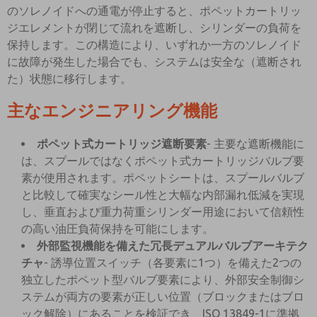
のソレノイドへの通電が停止すると、ポペットカートリッ
ジエレメントが閉じて流れを遮断し、シリンダーの負荷を
保持します。この構造により、いずれか一方のソレノイド
に故障が発生した場合でも、システムは安全な（遮断され
た）状態に移行します。
主なエンジニアリング機能
ポペット式カートリッジ遮断要素
- 主要な遮断機能に
は、スプールではなくポペット式カートリッジバルブ要
素が使用されます。ポペットシートは、スプールバルブ
と比較して確実なシール性と大幅な内部漏れ低減を実現
し、垂直および重力荷重シリンダー用途において信頼性
の高い油圧負荷保持を可能にします。
外部監視機能を備えた冗長デュアルバルブアーキテク
チャ
- 誘導位置スイッチ（各要素に1つ）を備えた2つの
独立したポペット型バルブ要素により、外部安全制御シ
ステムが両方の要素が正しい位置（ブロックまたはブロ
ック解除）にあることを検証でき、ISO 13849-1に準拠