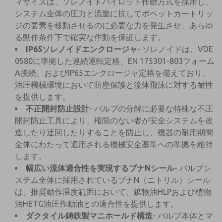
ィサイズは、ソレノイドパイロット作動方式を採用し、
システム全体の圧力と流量に抗してポペットカートリッ
ジの要素を移動させるのに必要な力を発生させ、あらゆ
る動作条件下で確実な作動を保証します。
IP65ソレノイドエンクロージャ
- ソレノイドは、VDE
0580に準拠した連続運転定格、EN 175301-803フォーム
A接続、およびIP65エンクロージャ定格を備えており、
油圧機械環境において防塵保護と流体飛沫に対する耐性
を提供します。
不正開封防止設計
- バルブの分解に必要な特殊な不正
開封防止工具により、権限のない者が安全システムを改
造したり迂回したりすることを防止し、機器の耐用期間
全体にわたって適用される機械安全基準への準拠を維持
します。
幅広い流体適合性を実現するブナNシール
- バルブシ
ステム全体に採用されているブナN（ニトリル）シール
は、推奨動作温度範囲において、鉱物油HLPおよび植物
油HETG油圧作動油との適合性を提供します。
ダクタイル鋳鉄製マニホールド構造
- バルブ本体とマ