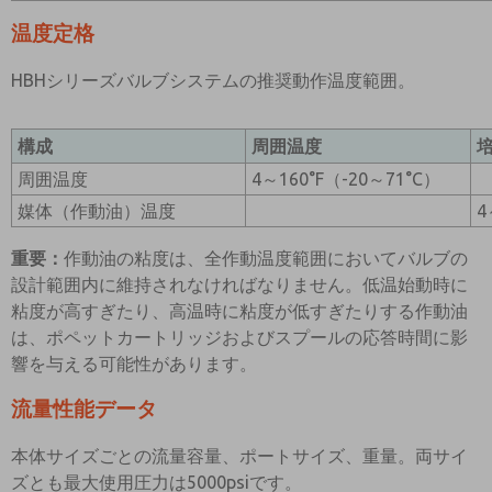
温度定格
HBHシリーズバルブシステムの推奨動作温度範囲。
構成
周囲温度
周囲温度
4～160°F（-20～71°C）
媒体（作動油）温度
4
重要：
作動油の粘度は、全作動温度範囲においてバルブの
設計範囲内に維持されなければなりません。低温始動時に
粘度が高すぎたり、高温時に粘度が低すぎたりする作動油
は、ポペットカートリッジおよびスプールの応答時間に影
響を与える可能性があります。
流量性能データ
本体サイズごとの流量容量、ポートサイズ、重量。両サイ
ズとも最大使用圧力は5000psiです。