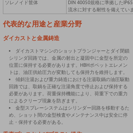
ソレノイド筐体
DIN 40050規格に準拠したI
流水に対する耐性を備えてい
代表的な用途と産業分野
ダイカストと金属鋳造
ダイカストマシンのショットプランジャーとダイ閉鎖
シリンダ回路では、金属の射出と凝固中に金型を所定の
位置に保持する必要があります。HBHポペットエレメン
トは、油圧供給圧力が変動しても保持力を維持します。
傾斜注湯および重力鋳造における注湯取鍋の油圧駆動
回路では、取鍋を正確な注湯角度で停止および保持する
必要があります。荷重保持機能により、荷重下での重力
によるクリープ現象を防ぎます。
金型スプレーシステムはシリンダー回路を移動するた
め、ショット間の金型検査やメンテナンス中は安全に停
止・保持する必要がある。