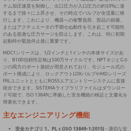
テム加圧速度を制御し、出口圧力が入口圧力の約50%に達
するまで徐々に上昇させ、その時点でバルブが全流量に移
行します。これにより、機器への衝撃負荷、部品の損傷、
またはアクチュエータの予期せぬ動作を引き起こす可能性
のある急激な圧力サージを防止します。これは、特に初期
起動時や緊急停止後に重要です。
MDC1シリーズは、1/2インチと1インチの本体サイズがあ
り、B10D信頼性定格は500万サイクルです。NPTネジとGネ
ジの両方のポート接続が用意されており、モジュール式の
ポート構成により、ロックアウトLOXバルブやMDシリーズ
FRLユニットとともにROSSエアエントリーシステムに直接
統合できます。SISTEMAライブラリファイルはダウンロー
ド可能で、ISO 13849に準拠した安全機能の検証と文書化を
簡素化できます。
主なエンジニアリング機能
安全カテゴリ 1、PL c (ISO 13849-1:2015)
- 適切な安