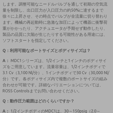
します。調整可能なニードルバルブを通して初期の空気流
量を制限し、出口圧力が入口圧力の約50%に達するまで
徐々に上昇させ、その時点でバルブが全流量に切り替わり
ます。機械の再起動時に急激な加圧によって機器に衝撃荷
重がかかったり、アクチュエータが予期せず動作したり、
製品の品質に欠陥が生じたりする可能性がある用途には、
ソフトスタートを指定してください。
Q：利用可能なポートサイズとボディサイズは？
A：
MDC1シリーズは、1/2インチと1インチのボディサイ
ズをご用意しています。流量容量は、1/2インチボディで
3.1 Cv（3,100 Nl/分）、1インチボディで30 Cv（30,000 Nl/
分）です。各ボディサイズ内で複数のポートサイズの組み
合わせが可能です。詳細なバリエーションについては、
ROSS Controlsまでお問い合わせください。
Q：動作圧力範囲はどのくらいですか？
A：
1/2インチボディのMDC1は、30～150psig（2.0～