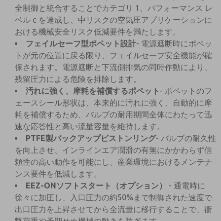
全制御と統合することでカテゴリ 1、パフォーマンス レ
ベル c を達成し、中リスクの空気圧アプリケーションに
おける機械安全リスク低減要件を満たします。
フェイルセーフ型ポペット設計
- 電源遮断時にポペッ
トが元の位置に戻る限り、フェイルセーフ安全機能が確
保されます。電源遮断と下流側排気の同時作動により、
残留圧力による危険を排除します。
汚れに強く、摩耗を補償するポペット
- ポペットのフ
ェースシール形状は、本来的に汚れに強く、自動的に摩
耗を補償するため、バルブの耐用期間全体にわたって迅
速な応答性と高い流量容量を維持します。
PTFE製バックアップピストンリング
- バルブの耐久性
を向上させ、インラインエア潤滑の有無にかかわらず信
頼性の高い動作を可能にし、産業環境におけるメンテナ
ンス要件を低減します。
EEZ-ONソフトスタート（オプション）
- 通電時に
徐々に加圧し、入口圧力の約50%まで制御された速度で
出口圧力を上昇させてから全流量に移行することで、衝