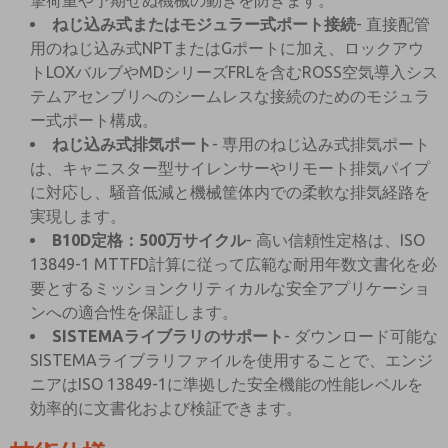
撃荷重や予期せぬ機械の動きを防ぎます。
ねじ込み式またはモジュラー式ポート接続
- 直接配管
用のねじ込み式NPTまたはGポートに加え、ロックアウ
トLOXバルブやMDシリーズFRLを含むROSS空気導入シス
テムアセンブリへのシームレスな接続のためのモジュラ
ー式ポート構成。
ねじ込み式排気ポート
- 専用のねじ込み式排気ポート
は、キャニスター型サイレンサーやリモート排気パイプ
に対応し、騒音低減と機械筐体内での柔軟な排気経路を
実現します。
B10D定格：500万サイクル
- 高い信頼性定格は、ISO
13849-1 MTTFD計算に従って広範な耐用年数文書化を必
要とするミッションクリティカルな安全アプリケーショ
ンへの適合性を保証します。
SISTEMAライブラリのサポート
- ダウンロード可能な
SISTEMAライブラリファイルを使用することで、エンジ
ニアはISO 13849-1に準拠した安全機能の性能レベルを
効率的に文書化および検証できます。