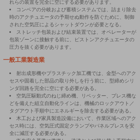
れらの装置を完全に空にする必要があります。
コンベアの分岐および蓄積システムでは、詰まり除去
時のアクチュエータの予期せぬ動作を防ぐために、制御
された空気圧によるシャットダウンが必要となる。
ストレッチ包装および結束装置では、オペレーターが
包装ゾーンに接触する前に、ピストンアクチュエータの
圧力を抜く必要があります。
一般工業製造業
射出成形機やプラスチック加工機では、金型へのアク
セスや固着した部品の取り外しを行う前に、型締めシリ
ンダ回路を完全に空にする必要がある。
空気圧駆動式のねじ締め機、リベッター、プレス機な
どを備えた組立自動化ラインは、機械のロックアウト／
タグアウト手順中にエネルギーを除去する必要がある。
木工および家具製造設備において、作業区域へのアク
セス時には、空気圧式固定クランプやパネルプレスを安
全に減圧する必要がある。