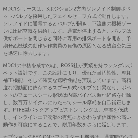
MDC1シリーズは、3ポジション2方向ソレノイド制御ポペ
ットバルブを採用したフェイルセーフ方式で動作します。
ソレノイドに通電するとバルブが開き、下流側の機械ゾー
ンに圧縮空気を供給します。通電が停止すると、バルブは
供給ポートを閉じると同時に専用の排気ポートを開き、予
期せぬ機械の動作や作業員の負傷の原因となる残留空気圧
を迅速に除去します。
MDC1の中核を成すのは、ROSS社が実績を持つシングルポ
ペット設計です。この設計により、優れた耐汚染性、摩耗
補正機能、そして確実な遮断性能を実現しています。高精
度な摺動面に依存するスプール式バルブとは異なり、ポペ
ットのフェースシール形状は内部バイパス漏れ経路を排除
し、数百万サイクルにわたってシール摩耗を自己補正しま
す。PTFE製バックアップピストンリングは、摩擦を低減
し、インラインエア潤滑の有無にかかわらず信頼性の高い
動作を可能にすることで、耐用年数をさらに延ばします。
オプションのEEZ-ONソフトスタート機能は、通電時のシス