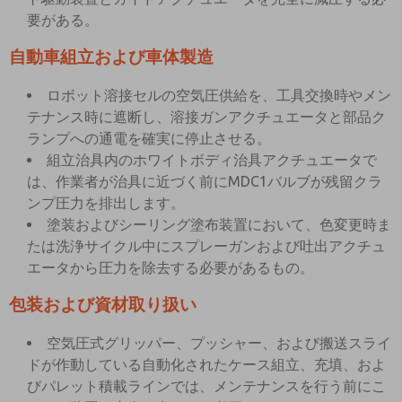
要がある。
自動車組立および車体製造
ロボット溶接セルの空気圧供給を、工具交換時やメン
テナンス時に遮断し、溶接ガンアクチュエータと部品ク
ランプへの通電を確実に停止させる。
組立治具内のホワイトボディ治具アクチュエータで
は、作業者が治具に近づく前にMDC1バルブが残留クラ
ンプ圧力を排出します。
塗装およびシーリング塗布装置において、色変更時ま
たは洗浄サイクル中にスプレーガンおよび吐出アクチュ
エータから圧力を除去する必要があるもの。
包装および資材取り扱い
空気圧式グリッパー、プッシャー、および搬送スライ
ドが作動している自動化されたケース組立、充填、およ
びパレット積載ラインでは、メンテナンスを行う前にこ