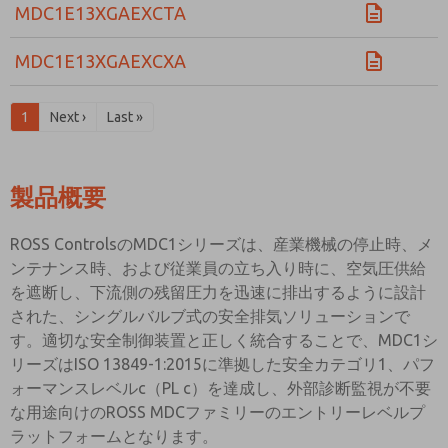
MDC1E13XGAEXCTA
MDC1E13XGAEXCXA
1
Next ›
Last »
製品概要
ROSS ControlsのMDC1シリーズは、産業機械の停止時、メ
ンテナンス時、および従業員の立ち入り時に、空気圧供給
を遮断し、下流側の残留圧力を迅速に排出するように設計
された、シングルバルブ式の安全排気ソリューションで
す。適切な安全制御装置と正しく統合することで、MDC1シ
リーズはISO 13849-1:2015に準拠した安全カテゴリ1、パフ
ォーマンスレベルc（PL c）を達成し、外部診断監視が不要
な用途向けのROSS MDCファミリーのエントリーレベルプ
ラットフォームとなります。