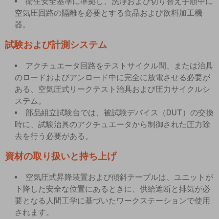
衛生安全基準に準拠し、洗浄および切り替え手順中に
空気圧回路の隔離を必要とする食品および飲料加工機
器。
試験および計測システム
アクチュエータ回路をテストサイクル間、または治具
のロードおよびアンロード中に完全に放電させる必要が
ある、空気圧式リークテスト治具および圧力サイクルシ
ステム。
部品組立試験台では、被試験デバイス（DUT）の交換
時に、試験治具のアクチュエータから制御された圧力除
去を行う必要がある。
資材の取り扱いと持ち上げ
空気圧式昇降装置および傾斜テーブルは、ユニットが
下降した安全な位置にあるときに、供給遮断と排気が必
要となる人間工学に基づいたワークステーションで使用
されます。