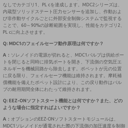
なしでカテゴリ1、PL cを達成します。MDC2シリーズは、
内蔵型ソリッドステート圧力センサーを追加し、作動およ
び非作動サイクルごとに外部安全制御システムで監視する
ことで、60～90%の診断範囲を実現し、性能をカテゴリ2、
PL cに向上させます。
Q: MDC1のフェイルセーフ動作原理は何ですか？
A：
ソレノイドの電源が切れると、MDC1バルブは供給ポー
トを閉じると同時に排気ポートを開き、下流側の空気圧エ
ネルギーを機械回路から除去します。ポペットが元の位置
に戻る限り、フェイルセーフ機能は維持されます。摩耗補
償機能を備えたポペット設計により、この戻り動作はバル
ブの耐用期間全体にわたって維持されます。
Q: EEZ-ONソフトスタート機能とは何ですか？また、どの
ような場合に指定すればよいですか？
A：
オプションのEEZ-ONソフトスタートモジュールは、
MDC1ソレノイドが通電された際の下流側の加圧速度を制御