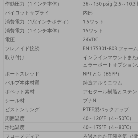
作動圧力（1インチ本体）
36～150 psig (2.5～10.3 
パイロットサプライ
内部
消費電力（1/2インチボディ）
1.5ワット
消費電力（1インチ本体）
15ワット
電圧
24VDC
ソレノイド接続
EN 175301-803 フ
取り付け
インラインマウントまた
ュラーポートオプション
ポートスレッド
NPTとG（BSPP）
バルブ本体材質
鋳造アルミニウム
ポペット素材
アセタール樹脂とステン
シール材
ブナN
ピストンリング
PTFE製バックアップ
周囲温度
40～120°F（4～50°C）
培地温度
40～175°F（4～80°C）
フローメディア
ろ過された圧縮空気（潤