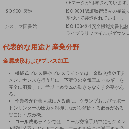
CEマークが付与されています
ISO 9001製造
ISO 9001認証取得済みの
基づいて製造されています。
システマ図書館
ISO 13849-1安全機能文書化
ライブラリファイルがダウン
代表的な用途と産業分野
金属成形およびプレス加工
機械式プレス機やプレスラインでは、金型交換や工具
メンテナンスを行う前に、下流側の空気圧エネルギーを
完全に消費して、予期せぬラムの動きをなくす必要があ
る。
作業者が作業区域に入る前に、クランプおよびサポー
トシリンダーの圧力を制御しながら解除する必要がある
管曲げ・成形機。
ロール成形ラインでは、ロール交換手順中にセグメン
ト駆動装置とガイドアクチュエータを完全に減圧する必