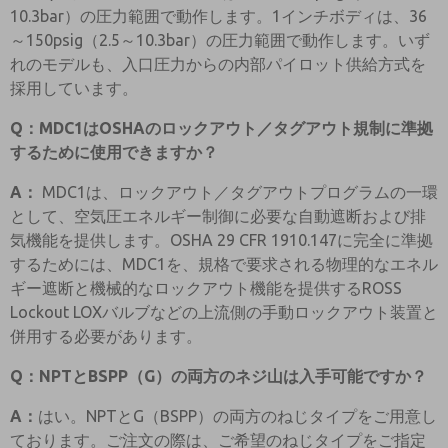
10.3bar）の圧力範囲で動作します。1インチボディは、36
～150psig（2.5～10.3bar）の圧力範囲で動作します。いず
れのモデルも、入口圧力からの内部パイロット供給方式を
採用しています。
Q：MDC1はOSHAのロックアウト／タグアウト規制に準拠
するために使用できますか？
A：
MDC1は、ロックアウト／タグアウトプログラムの一環
として、空気圧エネルギー制御に必要な自動遮断および排
気機能を提供します。OSHA 29 CFR 1910.147に完全に準拠
するためには、MDC1を、規格で要求される物理的なエネル
ギー遮断と機械的なロックアウト機能を提供するROSS
Lockout LOXバルブなどの上流側の手動ロックアウト装置と
併用する必要があります。
Q：NPTとBSPP（G）の両方のネジ山は入手可能ですか？
A：
はい。NPTとG（BSPP）の両方のねじタイプをご用意し
ております。ご注文の際は、ご希望のねじタイプをご指定