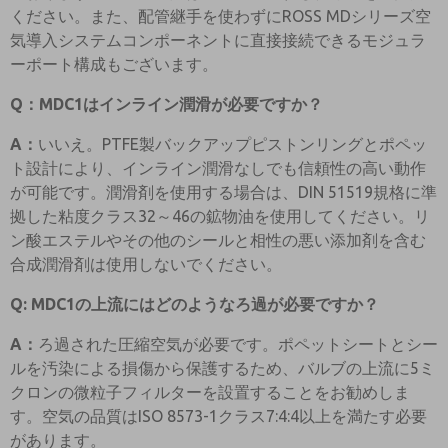
ください。また、配管継手を使わずにROSS MDシリーズ空
気導入システムコンポーネントに直接接続できるモジュラ
ーポート構成もございます。
Q：MDC1はインライン潤滑が必要ですか？
A：
いいえ。PTFE製バックアップピストンリングとポペッ
ト設計により、インライン潤滑なしでも信頼性の高い動作
が可能です。潤滑剤を使用する場合は、DIN 51519規格に準
拠した粘度クラス32～46の鉱物油を使用してください。リ
ン酸エステルやその他のシールと相性の悪い添加剤を含む
合成潤滑剤は使用しないでください。
Q: MDC1の上流にはどのようなろ過が必要ですか？
A：
ろ過された圧縮空気が必要です。ポペットシートとシー
ルを汚染による損傷から保護するため、バルブの上流に5ミ
クロンの微粒子フィルターを設置することをお勧めしま
す。空気の品質はISO 8573-1クラス7:4:4以上を満たす必要
があります。