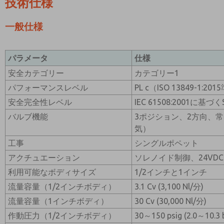
技術仕様
一般仕様
パラメータ
仕様
安全カテゴリー
カテゴリー1
パフォーマンスレベル
PL c（ISO 13849-1:20
安全完全性レベル
IEC 61508:2001に基づくS
バルブ機能
3ポジション、2方向、
気）
工事
シングルポペット
アクチュエーション
ソレノイド制御、24VDC
利用可能なボディサイズ
1/2インチと1インチ
流量容量（1/2インチボディ）
3.1 Cv (3,100 Nl/分)
流量容量（1インチボディ）
30 Cv (30,000 Nl/分)
作動圧力（1/2インチボディ）
30～150 psig (2.0～10.3 