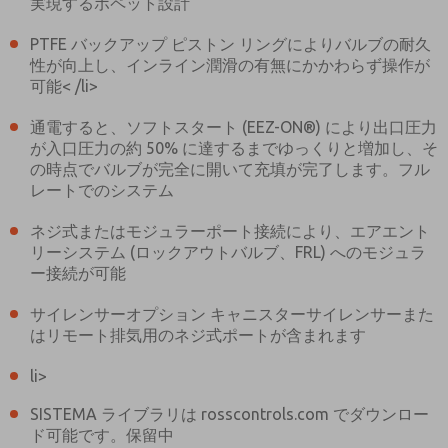
実現するポペット設計
PTFE バックアップ ピストン リングによりバルブの耐久
性が向上し、インライン潤滑の有無にかかわらず操作が
可能< /li>
通電すると、ソフトスタート (EEZ-ON®) により出口圧力
が入口圧力の約 50% に達するまでゆっくりと増加し、そ
の時点でバルブが完全に開いて充填が完了します。フル
レートでのシステム
ネジ式またはモジュラーポート接続により、エアエント
リーシステム (ロックアウトバルブ、FRL) へのモジュラ
ー接続が可能
サイレンサーオプション キャニスターサイレンサーまた
はリモート排気用のネジ式ポートが含まれます
li>
ご希望の連絡方法は？
SISTEMA ライブラリは rosscontrols.com でダウンロー
ド可能です。保留中
電子メール
電話番号