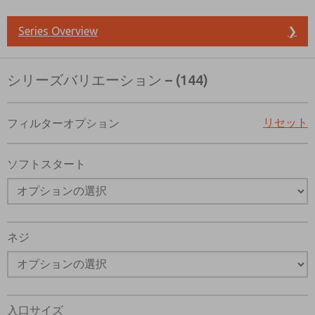
機能、製品性能などに関する最新情報を定期的に送って
Series Overview
❯
*はい、プライバシー ポリシーを読みました。提供した
よび保存されることに同意します。私のデータは、私の
るために厳密に指定された場合にのみ使用されます。お
シリーズバリエーション – (144)
送信することにより、処理に同意します。
リセット
フィルターオプション
ソフトスタート
ネジ
入口サイズ