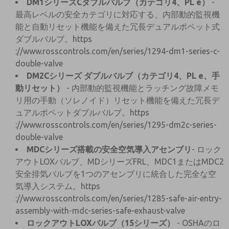
DM1シリーズCダブルバルブ（カテゴリ4、PL e）
-
最高レベルの安全カテゴリに対応する、内部動的監視機
能と自動リセット機能を備えた冗長デュアルポペット式
ダブルバルブ。https
://www.rosscontrols.com/en/series/1294-dm1-series-c-
double-valve
DM2Cシリーズ ダブルバルブ（カテゴリ4、PL e、手
動リセット）
- 内部動的監視機能とラッチング故障メモ
リ用の手動（ソレノイド）リセット機能を備えた冗長デ
ュアルポペットダブルバルブ。https
://www.rosscontrols.com/en/series/1295-dm2c-series-
double-valve
MDCシリーズ搭載の安全空気導入アセンブリ
- ロック
アウトLOXバルブ、MDシリーズFRL、MDC1またはMDC2
安全排気バルブを1つのアセンブリに統合した完全な空
気導入システム。https
://www.rosscontrols.com/en/series/1285-safe-air-entry-
assembly-with-mdc-series-safe-exhaust-valve
ロックアウトLOXバルブ（15シリーズ）
- OSHAのロ