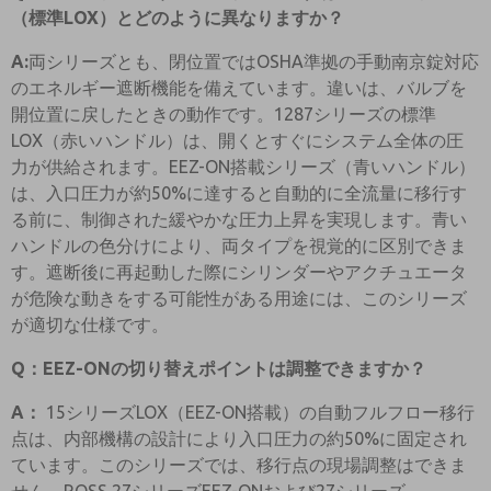
（標準LOX）とどのように異なりますか？
A:
両シリーズとも、閉位置ではOSHA準拠の手動南京錠対応
のエネルギー遮断機能を備えています。違いは、バルブを
開位置に戻したときの動作です。1287シリーズの標準
LOX（赤いハンドル）は、開くとすぐにシステム全体の圧
力が供給されます。EEZ-ON搭載シリーズ（青いハンドル）
は、入口圧力が約50%に達すると自動的に全流量に移行す
る前に、制御された緩やかな圧力上昇を実現します。青い
ハンドルの色分けにより、両タイプを視覚的に区別できま
す。遮断後に再起動した際にシリンダーやアクチュエータ
が危険な動きをする可能性がある用途には、このシリーズ
が適切な仕様です。
Q：EEZ-ONの切り替えポイントは調整できますか？
A：
15シリーズLOX（EEZ-ON搭載）の自動フルフロー移行
点は、内部機構の設計により入口圧力の約50%に固定され
ています。このシリーズでは、移行点の現場調整はできま