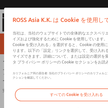
15 シリーズ マニュアル ロックアウト L-
ROSS Asia K.K. は Cookie を使
フトスタート EEZ-ON 付
当社は、当社のウェブサイトでの全体的なエクスペリ
イズおよび強化するために Cookie を使用しています
Cookie を受け入れる」を選択すると、Cookie の使
ります。以下の「設定」リンクを選択して、受け入れる Co
マイズできます。詳細について、または設定の選択を
15 シリーズ マニュアル ロック
タ プライバシー ポリシーの Cookie セクションをお
アウト L-O-X バルブ (ソフトスタ
カリフォルニア州の居住者: 当社のプライバシー ポリシーのカリフォル
クションを確認してください。
ート EEZ-ON 付き)
安全カテゴリー 1、PL c
すべての Cookie を受け入れる