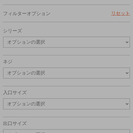
電子メール
電話番号
リセット
フィルターオプション
機能、製品性能などに関する最新情報を定期的に送って
*はい、プライバシー ポリシーを読みました。提供した
シリーズ
よび保存されることに同意します。私のデータは、私の
るために厳密に指定された場合にのみ使用されます。お
送信することにより、処理に同意します。
ネジ
入口サイズ
出口サイズ