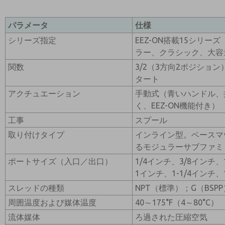
パラメータ
仕様
シリーズ指定
EEZ-ON搭載15シリ
ラー、クラシック、大容
関数
3/2（3方向2ポジション
タート
アクチュエーション
手動式（青いハンドル、
く、EEZ-ON機能付き）
工事
スプール
取り付けタイプ
インライン型。ベースマ
るモジュラーサブファミ
ポートサイズ（入口／出口）
1/4インチ、3/8インチ、
1インチ、1-1/4インチ、
スレッドの種類
NPT（標準）；G（BS
周囲温度および媒体温度
40～175°F（4～80°C）
流体媒体
ろ過された圧縮空気