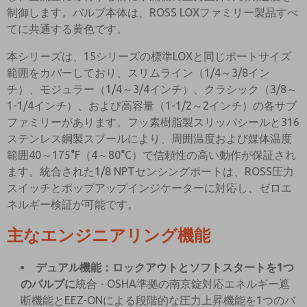
制御します。バルブ本体は、ROSS LOXファミリー製品すべ
てに共通する黄色です。
本シリーズは、15シリーズの標準LOXと同じポートサイズ
範囲をカバーしており、スリムライン（1/4～3/8イン
チ）、モジュラー（1/4～3/4インチ）、クラシック（3/8～
1-1/4インチ）、および高容量（1-1/2～2インチ）の各サブ
ファミリーがあります。フッ素樹脂製スリッパシールと316
ステンレス鋼製スプールにより、周囲温度および媒体温度
範囲40～175°F（4～80°C）で信頼性の高い動作が保証され
ます。統合された1/8 NPTセンシングポートは、ROSS圧力
スイッチとポップアップインジケーターに対応し、ゼロエ
ネルギー検証が可能です。
主なエンジニアリング機能
デュアル機能：ロックアウトとソフトスタートを1つ
のバルブに
統合 - OSHA準拠の南京錠対応エネルギー遮
断機能とEEZ-ONによる段階的な圧力上昇機能を1つのバ