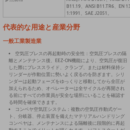
B11.19、ANSI B11.TR6、EN 1
1:1991、SAE J2051。
代表的な用途と産業分野
一般工業製造業
空気圧プレスの再起動時の安全性：空気圧プレスの隔
離とメンテナンス後、EEZ-ON機能により、空気圧が復旧
した際にプレススライド、クランプ、または材料保持シ
リンダーが作動位置に勢いよく戻るのを防ぎます。シリ
ンダーは起動フェーズをゆっくりと移動してから全圧が
加えられるため、オペレーターは全サイクルが再開され
る前にすべての作業員が安全な場所にいることを確認す
る時間を確保できます。
コンベヤ空気圧システム：複数の空気圧作動式ゲー
ト、分岐器、停止装置を備えたマテリアルハンドリング
コンベヤは、メンテナンスによる隔離後に段階的に再起