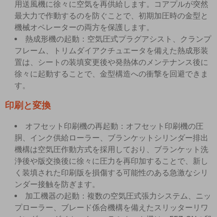
用送風機に徐々に空気を再供給します。コアプルが突然
最大力で作動するのを防ぐことで、初期加圧時の金型と
機械オペレーターの両方を保護します。
熱成形機の起動：空気圧式プラグアシスト、クランプ
フレーム、トリムダイアクチュエータを備えた熱成形装
置は、シートの装填変更後や発熱体のメンテナンス後に
徐々に起動することで、金型構造への衝撃を回避できま
す。
印刷と変換
オフセット印刷機の再起動：オフセット印刷機の圧
胴、インク供給ローラー、ブランケットシリンダー排出
機構は空気圧作動方式を採用しており、ブランケット洗
浄後や版交換後に徐々に圧力を再印加することで、新し
く装填された印刷版を損傷する可能性のある急激なシリ
ンダー接触を防ぎます。
加工機器の起動：複数の空気圧式張力システム、ニッ
プローラー、ブレード係合機構を備えたスリッターリワ