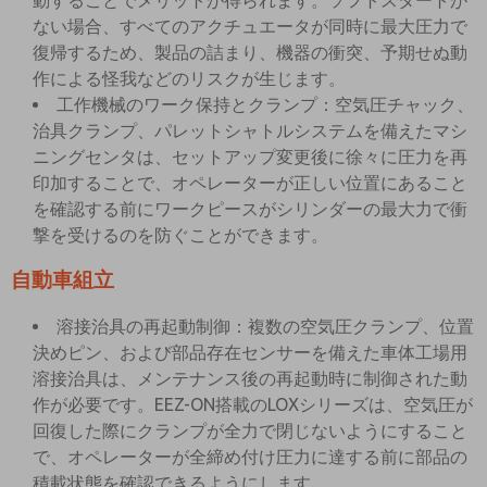
動することでメリットが得られます。ソフトスタートが
ない場合、すべてのアクチュエータが同時に最大圧力で
復帰するため、製品の詰まり、機器の衝突、予期せぬ動
作による怪我などのリスクが生じます。
工作機械のワーク保持とクランプ：空気圧チャック、
治具クランプ、パレットシャトルシステムを備えたマシ
ニングセンタは、セットアップ変更後に徐々に圧力を再
印加することで、オペレーターが正しい位置にあること
を確認する前にワークピースがシリンダーの最大力で衝
撃を受けるのを防ぐことができます。
自動車組立
溶接治具の再起動制御：複数の空気圧クランプ、位置
決めピン、および部品存在センサーを備えた車体工場用
溶接治具は、メンテナンス後の再起動時に制御された動
作が必要です。EEZ-ON搭載のLOXシリーズは、空気圧が
回復した際にクランプが全力で閉じないようにすること
で、オペレーターが全締め付け圧力に達する前に部品の
積載状態を確認できるようにします。