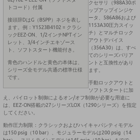
クセサリ（988A30ポ
トコード）付属
ップアップインジケ
ータ、586A86および
接頭辞DはG（BSPP）ネジを表し
1153A30圧力スイッ
ます。例：Y1523B4102 = クラシ
チ）とマルチロック
ックEEZ-ON、1/2インチNPTイン
アウトデバイス
レット、3/4インチエキゾース
（356A30）は、すべ
ト、ソフトスタート機能付き。
てのシリーズバリア
青色のハンドルと黄色の本体は、
ントと互換性があり
シリーズ全モデル共通の標準仕様
ます。
です。
手動ロックアウトと
ソフトスタートに加
え、パイロット制御によるオン/オフ制御が必要な用途に
は、EEZ-ON搭載の27シリーズLOX（1290シリーズ）を指定
してください。
動作圧力制限：クラシックおよびハイキャパシティモデル
は150 psig（10 bar）、モジュラーモデルは200 psig（14