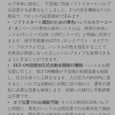
ルブ本体に統合し、下流側に別途ソフトスタートバルブ
を設置する必要をなくしました。2つの安全機能を1つの
部品で、1セットの設置接続で済みます。
ソフトスタート識別のための青色ハンドルカラーコー
ド
- 本シリーズの青色の操作ハンドルは、標準の赤色ハ
ンドル15シリーズLOX（1287シリーズ）と明確に区別で
きます。保守手順書やLOTO（ロックアウト・タグアウ
ト）プログラムでは、ハンドルの色を指定することで、
作業員が用途に合った正しいバルブタイプを使用できる
ようにすることができます。
EEZ-ON段階加圧式自動全開移行機能
- ハンドルを開
位置に引くと、EEZ-ON機構が下流側の初期流量を制限
し、圧力を徐々に上昇させます。入口圧力の約50%に達
すると、バルブは自動的に全開に切り替わり、通常の運
転に必要な流量を確保します。全開への移行に手動調整
は不要です。
オフ位置でのみ施錠可能
- すべてのROSS LOXバルブ
と同様に、青色のハンドルは閉位置でのみ南京錠で施錠
できます。開位置では南京錠は装着できず、ロックアウ