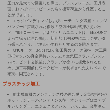
圧力が最大まで回復した際に、プレスフレーム、工具表
面、およびワークピースの端を衝撃荷重から保護するこ
とができます。
エッジバンディングおよびルーティング装置：エッジ
バンダーに搭載された複数の空気圧駆動式押さえパッ
ド、加圧ローラー、およびトリムユニットは、EEZ-ONに
よって徐々に再起動し、初期加圧段階中にエッジ材が引
っ張られたり、パネルがずれたりするのを防ぎます。
CNCルーターおよびほぞ加工機のワーク保持：木工用
CNCマシンの真空保持システムと空気圧クランプシステ
ムは、ビット交換後にクランプが徐々に復元されるた
め、加工再開前にワークピースが制御された力レベルで
確実に固定されます。
プラスチック加工
射出成形機のメンテナンス後の再起動：金型交換後や
ホットランナーのメンテナンス後、本シリーズはコアプ
ルシリンダー、エジェクタアシストシステム、金型冷却