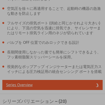
空気圧を徐々に再適用することで、起動時の機器の急激
な動きを防止します
フルサイズの排気ポート (供給と同じかそれより大きい)
により、下流の空気を迅速に排気でき、サイレンサーま
たはリモート排気ライン用のネジが切られています
バルブを OFF 位置でのみロックできる設計
長期間使用しなかった後でも簡単にシフトできるよう、
フッ素樹脂製スリッパーシールを採用。
視覚的なポップアップ インジケーターまたは電気圧力ス
イッチによる圧力検証用の統合センシング ポートを搭載
Series Overview
❯
シリーズバリエーション – (20)
ご希望の連絡方法は？