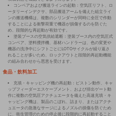
コンベアおよび搬送ラインの起動：空気圧リフト、ロ
ータリーインデクサ、部品搬送アームを備えた組立ライ
ンの搬送機構は、複数のシリンダーが同時に全圧で作動
することによる衝撃荷重で機器が損傷するのを防ぐた
め、段階的な再起動が有効です。
塗装ブースの空気供給遮断：塗装ブース内の空気圧式
コンベア、塗料攪拌機、基材ハンドラーは、色の変更や
機器の洗浄中にシフトごとにLOTOサイクルが繰り返さ
れることが多いため、ロックアウトと段階的再起動機能
の組み合わせから恩恵を受けます。
食品・飲料加工
充填・キャッピング機の再起動：ピストン動作、キャ
ップフィーダーエスケープメント、および排出ゲート動
作に複数の空気圧アクチュエータを備えた高速充填・キ
ャッピング機は、製品のこぼれ、詰まり、またはアクチ
ュエータの急激なサージによるノズルの損傷を防ぐため
に、衛生管理のための停止後に段階的に再起動すること