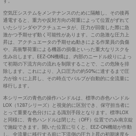
す。
空気圧システムをメンテナンスのために隔離し、その後再
通電すると、重力や反対方向の荷重によって位置がずれて
いたシリンダやアクチュエータが、圧力が回復した際に急
激かつ予期せず動く可能性があります。この急激な圧力上
昇は、アクチュエータの予期せぬ動きによる作業員の負傷
や、高衝撃荷重による機器の損傷といった重大なリスクを
生み出します。EEZ-ON機構は、内部のニードル絞りによっ
て初期の下流方向の流れを制限することで、この危険を排
除します。これにより、入口圧力の約50%に達するまで圧
力が徐々に上昇し、その時点でバルブが自動的に全流量に
移行します。
本シリーズの青色の操作ハンドルは、標準の赤色ハンドル
LOX（1287シリーズ）と視覚的に区別でき、保守担当者に
とって重要な色分けによる識別手段となります。標準LOX
と同様に、青色ハンドルは閉じた（OFF）位置でのみ南京錠
で施錠できます。開いた位置に引くと、EEZ-ON機能が作動
し、全流量に移行する前に下流側の圧力上昇の初期速度を