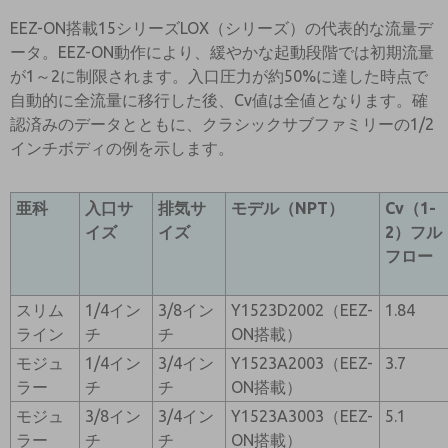
EEZ-ON搭載15シリーズLOX（シリーズ）の代表的な流量デ
ータ。EEZ-ON動作により、緩やかな起動段階では初期流量
が1～2に制限されます。入口圧力が約50%に達した時点で
自動的に全流量に移行した後、Cv値は全値となります。確
認済みのデータとともに、クラシックサブファミリーの1/2
インチボディの例を示します。
亜科
入口サ
排気サ
モデル（NPT）
Cv（1-
イズ
イズ
2）フル
フロー
スリム
1/4イン
3/8イン
Y1523D2002（EEZ-
1.84
ライン
チ
チ
ON搭載）
モジュ
1/4イン
3/4イン
Y1523A2003（EEZ-
3.7
ラー
チ
チ
ON搭載）
モジュ
3/8イン
3/4イン
Y1523A3003（EEZ-
5.1
ラー
チ
チ
ON搭載）