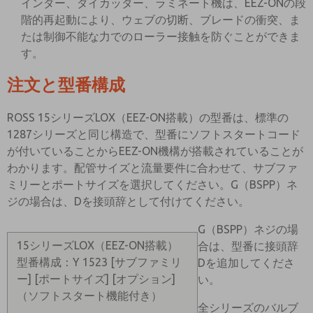
インダー、ダイカッター、ラミネート機は、EEZ-ONの段
階的再起動により、ウェブの切断、ブレードの衝突、ま
たは制御不能な力でのローラー接触を防ぐことができま
す。
注文と型番構成
ROSS 15シリーズLOX（EEZ-ON搭載）の型番は、標準の
1287シリーズと同じ構造で、型番にソフトスタートコード
が付いていることからEEZ-ON機構が搭載されていることが
わかります。配管サイズと流量要件に合わせて、サブファ
ミリーとポートサイズを選択してください。G（BSPP）ネ
ジの場合は、Dを接頭辞として付けてください。
G（BSPP）ネジの場
15シリーズLOX（EEZ-ON搭載）
合は、型番に接頭辞
型番構成：Y 1523 [サブファミリ
Dを追加してくださ
ー] [ポートサイズ] [オプション]
い。
（ソフトスタート機能付き）
全シリーズのバルブ