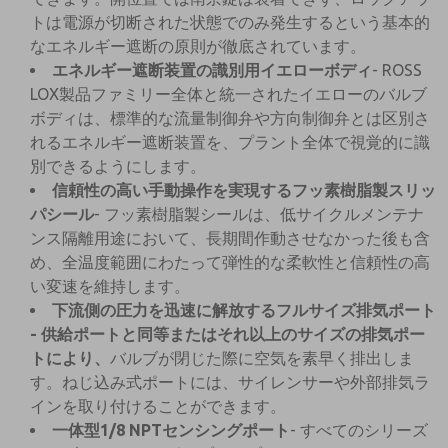
トは電源が切断された状態でのみ発生するという基本的
なエネルギー遮断の原則が徹底されています。
エネルギー遮断装置の識別用イエローボディ
- ROSS
LOX製品ファミリー全体と統一されたイエローのバルブ
ボディは、標準的な流量制御弁や方向制御弁とは区別さ
れるエネルギー遮断装置を、プラント全体で視覚的に識
別できるようにします。
信頼性の高い手動操作を実現するフッ素樹脂製スリッ
パシール
- フッ素樹脂製シールは、低サイクルメンテナ
ンス隔離用途において、長期間作動させなかった後も含
め、全温度範囲にわたって弾性的な柔軟性と信頼性の高
い変速を維持します。
下流側の圧力を迅速に解放するフルサイズ排気ポート
- 供給ポートと同等またはそれ以上のサイズの排気ポー
トにより、
バルブが閉じた際に空気を素早く排出しま
す。ねじ込み式ポートには、サイレンサーや外部排気ラ
インを取り付けることができます。
一体型1/8 NPTセンシングポート
- すべてのシリーズ