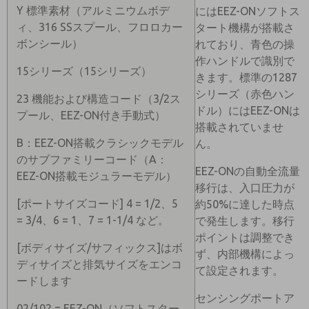
Y 標準素材（アルミニウムボデ
にはEEZ-ONソフトス
ィ、316 SSスプール、フロロカー
タート機構が搭載さ
ボンシール）
れており、青色の操
作ハンドルで識別で
15シリーズ（15シリーズ）
きます。標準の1287
シリーズ（赤色ハン
23 機能および構造コード（3/2ス
ドル）にはEEZ-ONは
プール、EEZ-ON付き手動式）
搭載されていませ
B：EEZ-ON搭載クラシックモデル
ん。
のサブファミリーコード（A：
EEZ-ONの自動全流量
EEZ-ON搭載モジュラーモデル）
移行は、入口圧力が
[ポートサイズコード] 4 = 1/2、5
約50%に達した時点
= 3/4、6 = 1、7 = 1-1/4 など。
で発生します。移行
ポイントは調整でき
[ボディサイズ/サフィックス]はボ
ず、内部機構によっ
ディサイズと排気サイズをエンコ
て設定されます。
ードします
センシングポートア
02/102 = EEZ-ON（ソフトスター