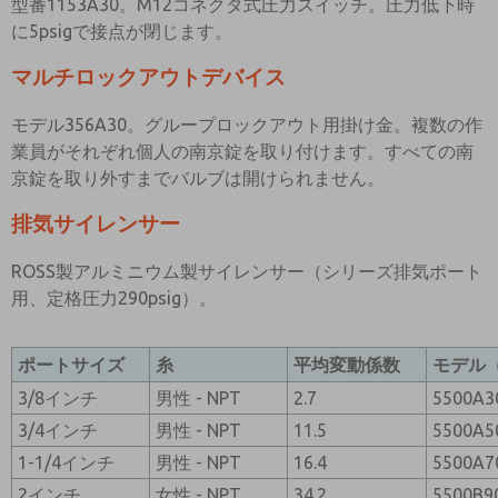
型番1153A30。M12コネクタ式圧力スイッチ。圧力低下時
に5psigで接点が閉じます。
マルチロックアウトデバイス
モデル356A30。グループロックアウト用掛け金。複数の作
業員がそれぞれ個人の南京錠を取り付けます。すべての南
京錠を取り外すまでバルブは開けられません。
排気サイレンサー
ROSS製アルミニウム製サイレンサー（シリーズ排気ポート
用、定格圧力290psig）。
ポートサイズ
糸
平均変動係数
モデル（
3/8インチ
男性 - NPT
2.7
5500A3
3/4インチ
男性 - NPT
11.5
5500A5
1-1/4インチ
男性 - NPT
16.4
5500A7
2インチ
女性 - NPT
34.2
5500B9