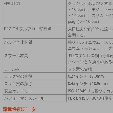
作動圧力
クラシックおよび大容量タイ
～10 bar）、モジュラータ
～14 bar）、スリムライ
psig（0～10 bar）
EEZ-ON フルフロー移行点
入口圧力の約50%に達
全開する。
バルブ本体材質
棒状アルミニウム（スリ
ニウム（モジュラー、ク
スプール材質
316ステンレス鋼（手動セ
クションと互換性のある
シール材
フッ素化合物
ロック穴の直径
0.27インチ（7.0mm）
ロック穴の深さ
0.43インチ（10.9mm）
安全カテゴリー
ISO 13849-1に基づく
パフォーマンスレベル
PL c EN ISO 13849-1準拠
流量性能データ