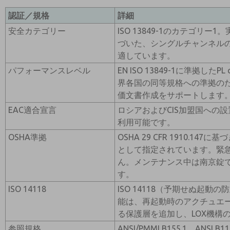
認証／規格
詳細
安全カテゴリー
ISO 13849-1のカテゴリ
づいた、シングルチャンネル
適しています。
パフォーマンスレベル
EN ISO 13849-1に準拠した
界各国の同等規格への準拠の
価文書作成をサポートします
EAC適合宣言
ロシアおよびCIS加盟国への
利用可能です。
OSHA準拠
OSHA 29 CFR 1910.14
として指定されています。緊
ん。メンテナンス中は南京錠
す。
ISO 14118
ISO 14118（予期せぬ起動の
能は、再起動時のアクチュエ
る保護層を追加し、LOX機構
参照規格
ANSI/PMMI B155.1、ANSI B11