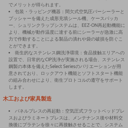
でメリットが得られます。
包装・ラッピング機器：間欠式空気圧バーシーラーと
プッシャーを備えた成形充填シール機、ケースパッカ
ー、シュリンクラップシステムは、EEZ-ON再起動機能に
より、機械が動作温度に達する前にシーラーが急激に高
力で作動することによる製品の潰れや袋の破損を防ぐこ
とができます。
衛生的なステンレス鋼洗浄環境：食品接触エリアへの
設置で、日常的なCIP洗浄が実施される場合、ステンレス
鋼製の本体を備えたSelect Seriesのバリエーションが用
意されており、ロックアウト機能とソフトスタート機能
の組み合わせにより、衛生プロトコルの遵守をサポート
します。
木工および家具製造
パネルプレスの再起動：空気圧式フラットベッドプレ
スおよびラミネートプレスは、メンテナンス後や材料交
換後にプラテンを徐々に再接触させることで、システム