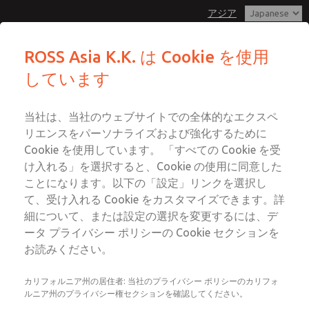
アジア
ROSS Asia K.K. は Cookie を使用
しています
メニュー
アカウント
当社は、当社のウェブサイトでの全体的なエクスペ
ログイン
リエンスをパーソナライズおよび強化するために
サインアップ
Cookie を使用しています。 「すべての Cookie を受
け入れる」を選択すると、Cookie の使用に同意した
3Dモデル＆ダウンロード
ことになります。以下の「設定」リンクを選択し
て、受け入れる Cookie をカスタマイズできます。詳
細について、または設定の選択を変更するには、デ
当社のバルブやアクセサリーの3D CADモデルをお探しな
ータ プライバシー ポリシーの Cookie セクションを
ら、当社のオンラインライブラリーで簡単に入手すること
お読みください。
ができます。下の検索フィールドにモデルナンバーを入力
して、お探しのパーツをお探しください。ROSS Controlsの
カリフォルニア州の居住者: 当社のプライバシー ポリシーのカリフォ
3Dモデルは、必要なファイルタイプに対応するため、多数
ルニア州のプライバシー権セクションを確認してください。
のファイルタイプでダウンロード可能です。お探しのもの